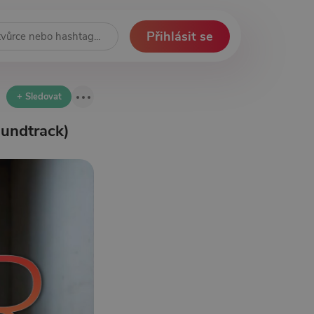
Přihlásit se
+ Sledovat
oundtrack)