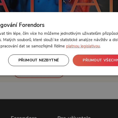
ngování Forendors
t tím lépe, čím více ho můžeme jednotlivým uživatelům přizpůso
. Malých souborů, které slouží ke statistické analýze návštěv a dis
 zpracování dat se samozřejmě řídíme
platnou legislativou
.
Od 69 Kč měsíčně
PŘIJMOUT NEZBYTNÉ
PŘIJMOUT VŠECH
nebo se
přihlaste
Klikněte pro odemčení