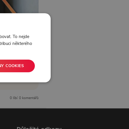
bovat. To nejde
tribuci některého
NY COOKIES
0 líbí
0 komentářů