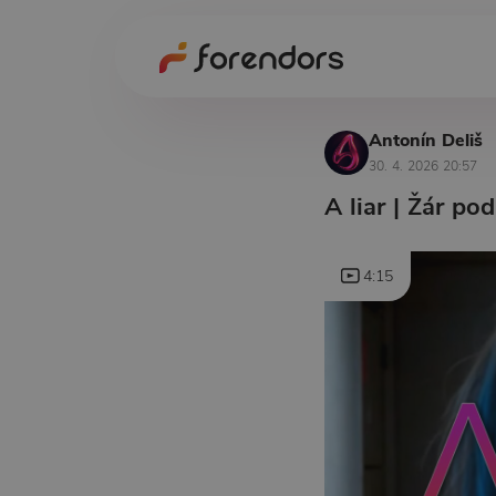
Antonín Deliš
30. 4. 2026 20:57
A liar | Žár po
4:15