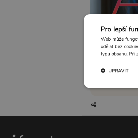
Pro lepší fu
Web může fungova
udělat bez cookies
typu obsahu. Při
UPRAVIT