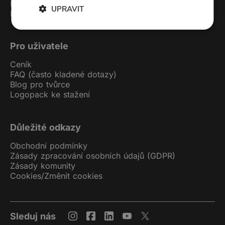
Kontakt
UPRAVIT
Podcast studio
Pro uživatele
Ceník
FAQ (často kladené dotazy)
Blog pro tvůrce
Logopack ke stažení
Důležité odkazy
Obchodní podmínky
Zásady zpracování osobních údajů (GDPR)
Zásady komunity
Cookies
/
Změnit cookies
Sleduj nás