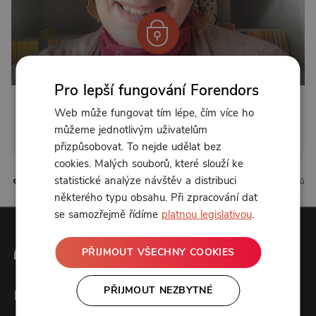
Od 450 Kč měsíčně
Pro lepší fungování Forendors
Klikněte pro odemčení
Web může fungovat tím lépe, čím více ho
můžeme jednotlivým uživatelům
nebo se
přihlaste
přizpůsobovat. To nejde udělat bez
cookies. Malých souborů, které slouží ke
statistické analýze návštěv a distribuci
5 líbí
2 komentářů
některého typu obsahu. Při zpracování dat
se samozřejmě řídíme
platnou legislativou
.
PŘIJMOUT VŠECHNY COOKIES
PŘIJMOUT NEZBYTNÉ
Forendors