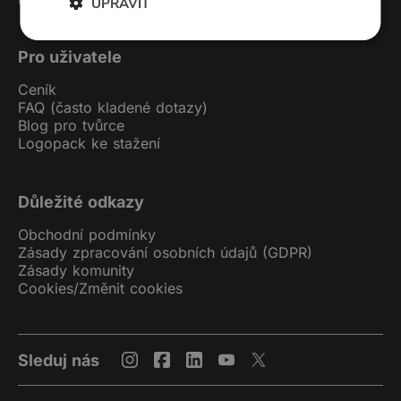
UPRAVIT
Pro uživatele
Ceník
FAQ (často kladené dotazy)
Blog pro tvůrce
Logopack ke stažení
Důležité odkazy
Obchodní podmínky
Zásady zpracování osobních údajů (GDPR)
Zásady komunity
Cookies
/
Změnit cookies
Sleduj nás