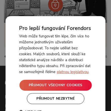
Od 170 Kč měsíčně
Pro lepší fungování Forendors
Klikněte pro odemčení
Web může fungovat tím lépe, čím více ho
můžeme jednotlivým uživatelům
nebo se
přihlaste
přizpůsobovat. To nejde udělat bez
cookies. Malých souborů, které slouží ke
11 líbí
2 komentářů
statistické analýze návštěv a distribuci
některého typu obsahu. Při zpracování dat
se samozřejmě řídíme
platnou legislativou
.
PŘIJMOUT VŠECHNY COOKIES
Forendors
PŘIJMOUT NEZBYTNÉ
Kontakt
Podcast studio