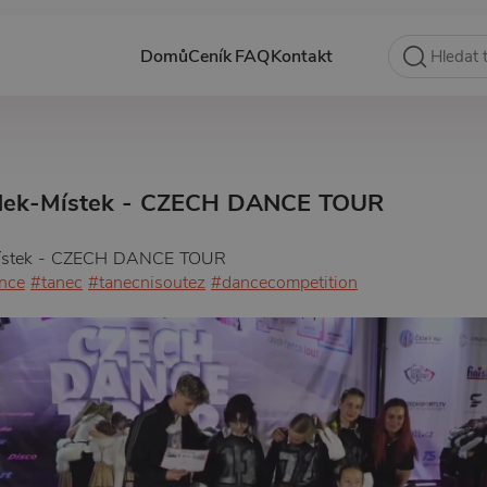
Domů
Ceník
FAQ
Kontakt
ýdek-Místek - CZECH DANCE TOUR
Místek - CZECH DANCE TOUR
nce
#tanec
#tanecnisoutez
#dancecompetition