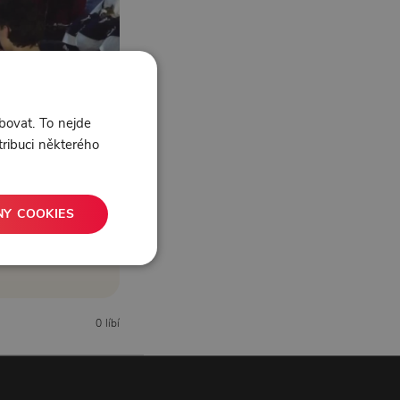
bovat. To nejde
tribuci některého
NY COOKIES
0 líbí