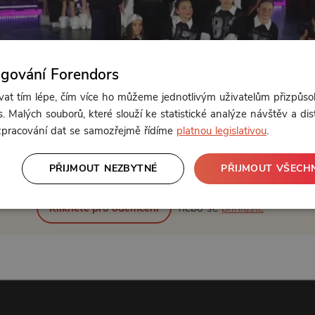
ngování Forendors
t tím lépe, čím více ho můžeme jednotlivým uživatelům přizpůso
. Malých souborů, které slouží ke statistické analýze návštěv a dis
 zpracování dat se samozřejmě řídíme
platnou legislativou
.
Od 300 Kč měsíčně
PŘIJMOUT NEZBYTNÉ
PŘIJMOUT VŠECH
nebo se
přihlaste
Klikněte pro odemčení