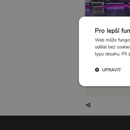
Pro lepší fu
Web může fungova
udělat bez cookies
typu obsahu. Při
UPRAVIT