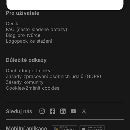
Pro uživatele
Ceník
FAQ (často kladené dotazy)
Blog pro tvůrce
Logopack ke stažení
Důležité odkazy
Obchodní podmínky
Zásady zpracování osobních údajů (GDPR)
Zásady komunity
Cookies
/
Změnit cookies
Sleduj nás
Mobilní aplikace