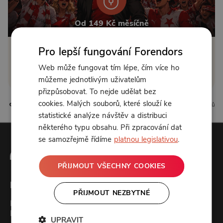
Od 149 Kč měsíčně
Pro lepší fungování Forendors
Klikněte pro odemčení
Web může fungovat tím lépe, čím více ho
nebo se
přihlaste
můžeme jednotlivým uživatelům
přizpůsobovat. To nejde udělat bez
cookies. Malých souborů, které slouží ke
95 líbí
41 komentářů
statistické analýze návštěv a distribuci
některého typu obsahu. Při zpracování dat
se samozřejmě řídíme
platnou legislativou
.
PŘIJMOUT VŠECHNY COOKIES
Forendors
PŘIJMOUT NEZBYTNÉ
Kontakt
Podcast studio
UPRAVIT