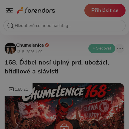
Přihlásit se
Chumelenice
+ Sledovat
13. 5. 2026 4:00
168. Ďábel nosí úplný prd, ubožáci,
břídilové a slávisti
1:55:21