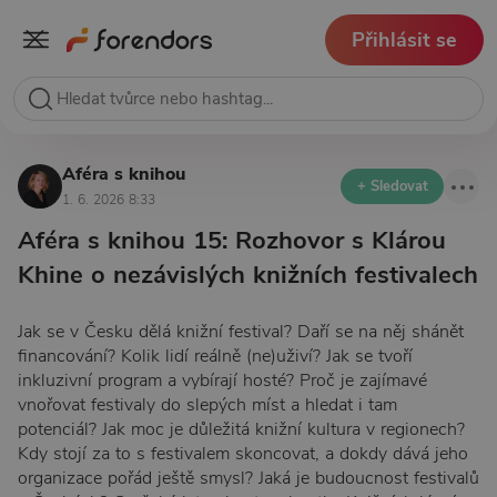
Přihlásit se
Aféra s knihou
+ Sledovat
1. 6. 2026 8:33
Aféra s knihou 15: Rozhovor s Klárou
Khine o nezávislých knižních festivalech
Jak se v Česku dělá knižní festival? Daří se na něj shánět
financování? Kolik lidí reálně (ne)uživí? Jak se tvoří
inkluzivní program a vybírají hosté? Proč je zajímavé
vnořovat festivaly do slepých míst a hledat i tam
potenciál? Jak moc je důležitá knižní kultura v regionech?
Kdy stojí za to s festivalem skoncovat, a dokdy dává jeho
organizace pořád ještě smysl? Jaká je budoucnost festivalů