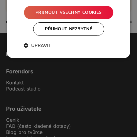
Koupit příspěvek
PŘIJMOUT VŠECHNY COOKIES
0 líbí
0 komentářů
PŘIJMOUT NEZBYTNÉ
UPRAVIT
Forendors
Kontakt
Podcast studio
Pro uživatele
Ceník
FAQ (často kladené dotazy)
Blog pro tvůrce