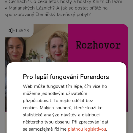
v Čechách? Co čeká letos hosty a hostky Knižních lázní
v Mariánských Lázních? A jak se dostat příště na
sponzorovaný čtenářský lázeňský pobyt?
1:45:23
Pro lepší fungování Forendors
Web může fungovat tím lépe, čím více ho
můžeme jednotlivým uživatelům
přizpůsobovat. To nejde udělat bez
Od 169 Kč měsíčně nebo 89 Kč jednorázově
cookies. Malých souborů, které slouží ke
statistické analýze návštěv a distribuci
některého typu obsahu. Při zpracování dat
Zřídit předplatné
se samozřejmě řídíme
platnou legislativou
.