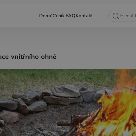
Domů
Ceník
FAQ
Kontakt
ace vnitřního ohně