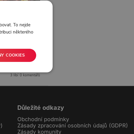
bovat. To nejde
tribuci některého
NY COOKIES
3 líbí
0 komentářů
Důležité odkazy
Obchodní podmínky
y)
Zásady zpracování osobních údajů (GDPR)
Zásady komunity