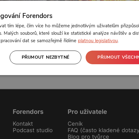
ngování Forendors
t tím lépe, čím více ho můžeme jednotlivým uživatelům přizpůso
Od 142 Kč měsíčně nebo 50 Kč jednorázově
. Malých souborů, které slouží ke statistické analýze návštěv a dis
 zpracování dat se samozřejmě řídíme
platnou legislativou
.
PŘIJMOUT NEZBYTNÉ
PŘIJMOUT VŠECH
Zřídit předplatné
Koupit příspěvek
Forendors
Pro uživatele
Kontakt
Ceník
Podcast studio
FAQ (často kladené dotaz
Blog pro tvůrce