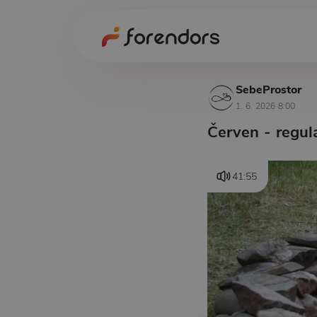
SebeProstor
1. 6. 2026 8:00
Červen - regul
41:55