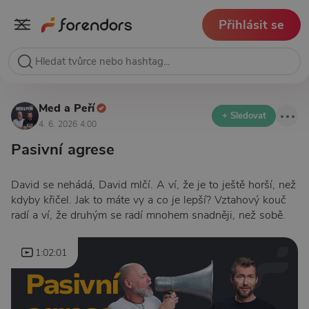
Přihlásit se
Med a Peří
+ Sledovat
4. 6. 2026 4:00
Pasivní agrese
David se nehádá, David mlčí. A ví, že je to ještě horší, než
kdyby křičel. Jak to máte vy a co je lepší? Vztahový kouč
radí a ví, že druhým se radí mnohem snadněji, než sobě.
1:02:01