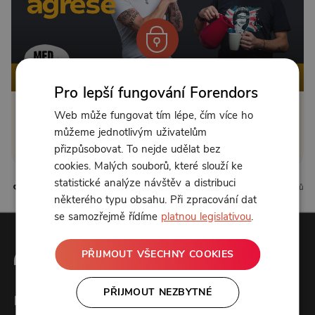
Od 130 Kč měsíčně
Pro lepší fungování Forendors
Web může fungovat tím lépe, čím více ho
Klikněte pro odemčení
můžeme jednotlivým uživatelům
nebo se
přihlaste
přizpůsobovat. To nejde udělat bez
cookies. Malých souborů, které slouží ke
statistické analýze návštěv a distribuci
5 líbí
0 komentářů
některého typu obsahu. Při zpracování dat
se samozřejmě řídíme
platnou legislativou
.
PŘIJMOUT VŠECHNY COOKIES
PŘIJMOUT NEZBYTNÉ
Forendors