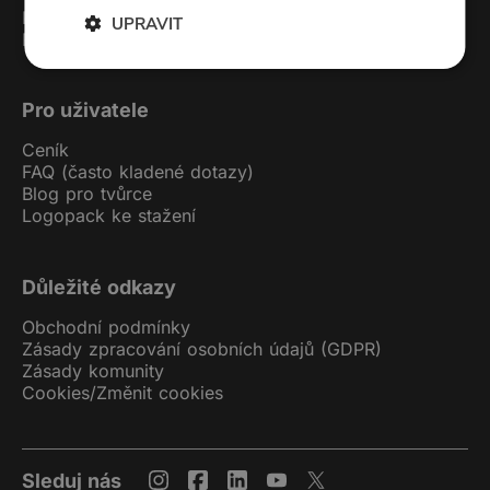
Kontakt
UPRAVIT
Podcast studio
Pro uživatele
Ceník
FAQ (často kladené dotazy)
Blog pro tvůrce
Logopack ke stažení
Důležité odkazy
Obchodní podmínky
Zásady zpracování osobních údajů (GDPR)
Zásady komunity
Cookies
/
Změnit cookies
Sleduj nás