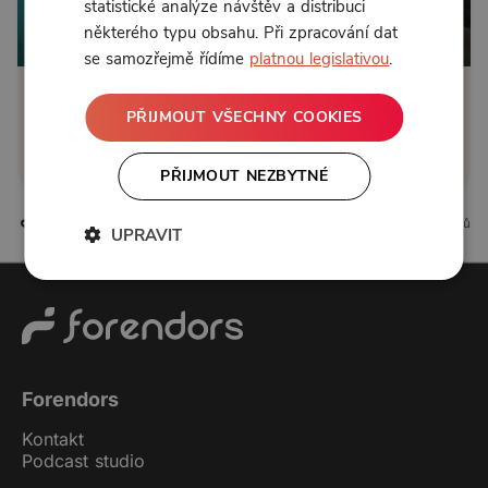
statistické analýze návštěv a distribuci
některého typu obsahu. Při zpracování dat
Od 59 Kč měsíčně nebo 39 Kč jednorázově
se samozřejmě řídíme
platnou legislativou
.
Zřídit předplatné
PŘIJMOUT VŠECHNY COOKIES
Koupit příspěvek
PŘIJMOUT NEZBYTNÉ
0 líbí
0 komentářů
UPRAVIT
Forendors
Kontakt
Podcast studio