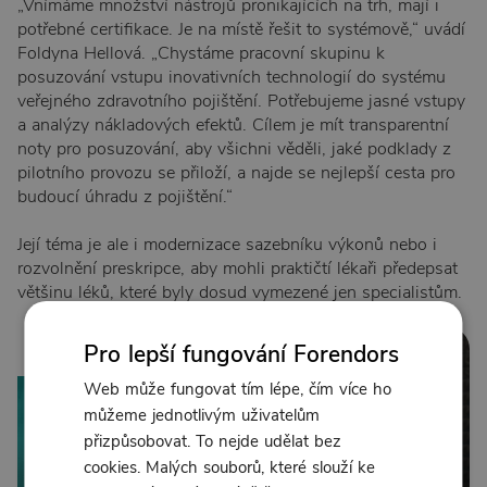
„Vnímáme množství nástrojů pronikajících na trh, mají i
potřebné certifikace. Je na místě řešit to systémově,“ uvádí
Foldyna Hellová. „Chystáme pracovní skupinu k
posuzování vstupu inovativních technologií do systému
veřejného zdravotního pojištění. Potřebujeme jasné vstupy
a analýzy nákladových efektů. Cílem je mít transparentní
noty pro posuzování, aby všichni věděli, jaké podklady z
pilotního provozu se přiloží, a najde se nejlepší cesta pro
budoucí úhradu z pojištění.“
Její téma je ale i modernizace sazebníku výkonů nebo i
rozvolnění preskripce, aby mohli praktičtí lékaři předepsat
většinu léků, které byly dosud vymezené jen specialistům.
Pro lepší fungování Forendors
52:36
Web může fungovat tím lépe, čím více ho
můžeme jednotlivým uživatelům
přizpůsobovat. To nejde udělat bez
cookies. Malých souborů, které slouží ke