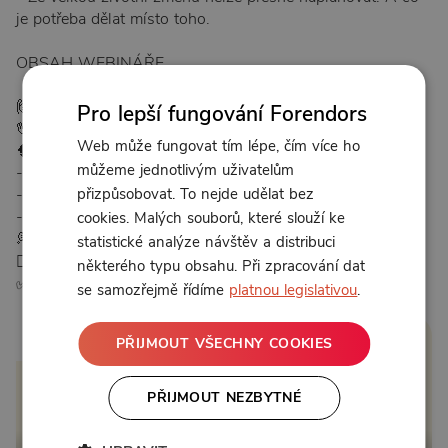
je potřeba dělat místo toho.
OBSAH WEBINÁŘE
🙋🏻 1. Typy životních změn a velká vnitřní změna
Pro lepší fungování Forendors
🖖 2. Proč se paní Vávrová nerozvedla?
Web může fungovat tím lépe, čím více ho
🧠 3. Změna není v naší povaze
můžeme jednotlivým uživatelům
- a) evolučně
- b) kognitivně
přizpůsobovat. To nejde udělat bez
- c) sociálně a kulturně
cookies. Malých souborů, které slouží ke
💭 4. O změně máme nesprávné představy
statistické analýze návštěv a distribuci
🏋️‍♀️ 5. Změnu neumíme
některého typu obsahu. Při zpracování dat
✅ 6. Jak si pomoci
se samozřejmě řídíme
platnou legislativou
.
2:33:25
PŘIJMOUT VŠECHNY COOKIES
PŘIJMOUT NEZBYTNÉ