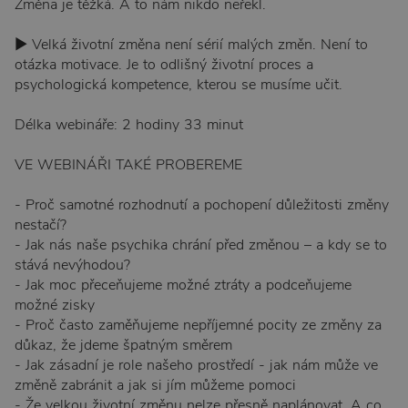
Změna je těžká. A to nám nikdo neřekl.
▶︎ Velká životní změna není sérií malých změn. Není to
otázka motivace. Je to odlišný životní proces a
psychologická kompetence, kterou se musíme učit.
Délka webináře: 2 hodiny 33 minut
VE WEBINÁŘI TAKÉ PROBEREME
- Proč samotné rozhodnutí a pochopení důležitosti změny
nestačí?
- Jak nás naše psychika chrání před změnou – a kdy se to
stává nevýhodou?
- Jak moc přeceňujeme možné ztráty a podceňujeme
možné zisky
- Proč často zaměňujeme nepříjemné pocity ze změny za
důkaz, že jdeme špatným směrem
- Jak zásadní je role našeho prostředí - jak nám může ve
změně zabránit a jak si jím můžeme pomoci
- Že velkou životní změnu nelze přesně naplánovat. A co