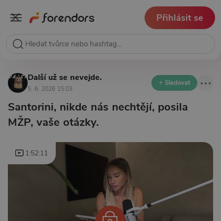
Přihlásit se
Další už se nevejde.
+ Sledovat
5. 6. 2026 15:03
Santorini, nikde nás nechtějí, posila
MŽP, vaše otázky.
1:52:11