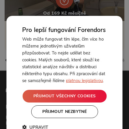
Od 169 Kč měsíčně
Pro lepší fungování Forendors
Klikněte pro odemčení
Web může fungovat tím lépe, čím více ho
nebo se
přihlaste
můžeme jednotlivým uživatelům
přizpůsobovat. To nejde udělat bez
cookies. Malých souborů, které slouží ke
16 líbí
11 komentářů
statistické analýze návštěv a distribuci
některého typu obsahu. Při zpracování dat
se samozřejmě řídíme
platnou legislativou
.
PŘIJMOUT VŠECHNY COOKIES
Forendors
PŘIJMOUT NEZBYTNÉ
Kontakt
Podcast studio
UPRAVIT