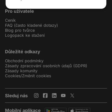
Pro uživatele
Ceník
FAQ (často kladené dotazy)
Blog pro tvůrce
Logopack ke stažení
Důležité odkazy
Obchodní podmínky
Zásady zpracování osobních údajů (GDPR)
Zásady komunity
Cookies
/
Změnit cookies
Sleduj nás
Mobilní aplikace