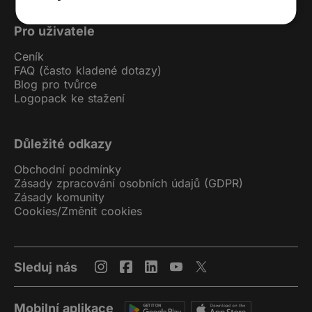
Pro uživatele
Ceník
FAQ (často kladené dotazy)
Blog pro tvůrce
Logopack ke stažení
Důležité odkazy
Obchodní podmínky
Zásady zpracování osobních údajů (GDPR)
Zásady komunity
Cookies
/
Změnit cookies
Sleduj nás
Mobilní aplikace