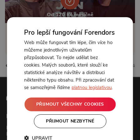
Od 120 Kč měsíčně
Pro lepší fungování Forendors
Klikněte pro odemčení
Web může fungovat tím lépe, čím více ho
nebo se
přihlaste
můžeme jednotlivým uživatelům
přizpůsobovat. To nejde udělat bez
cookies. Malých souborů, které slouží ke
3 líbí
0 komentářů
statistické analýze návštěv a distribuci
některého typu obsahu. Při zpracování dat
se samozřejmě řídíme
platnou legislativou
.
PŘIJMOUT VŠECHNY COOKIES
Forendors
PŘIJMOUT NEZBYTNÉ
Kontakt
Podcast studio
UPRAVIT