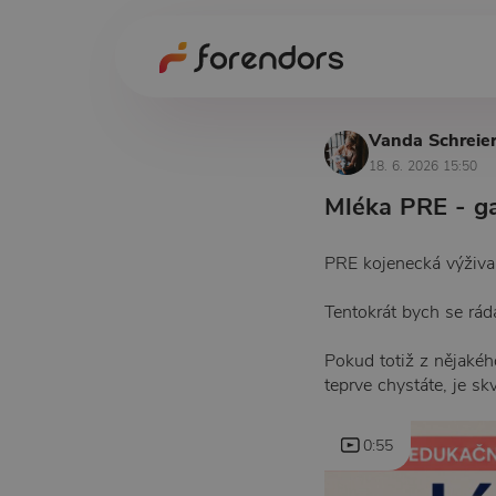
Vanda Schreie
18. 6. 2026 15:50
Mléka PRE - g
PRE kojenecká výživ
Tentokrát bych se rád
Pokud totiž z nějaké
teprve chystáte, je s
0:55