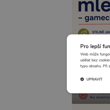
Pro lepší fu
Web může fungova
udělat bez cookies
typu obsahu. Při
UPRAVIT