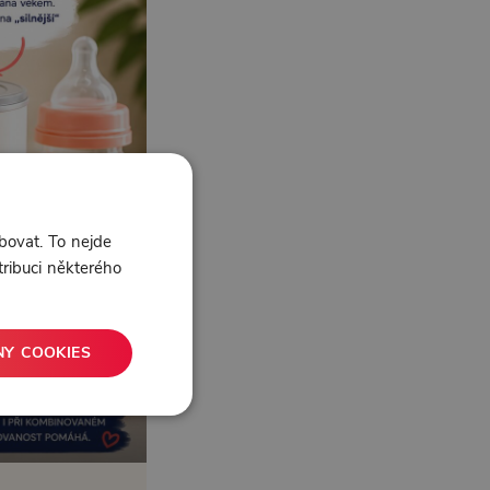
bovat. To nejde
tribuci některého
NY COOKIES