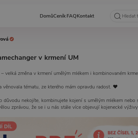
Domů
Ceník
FAQ
Kontakt
rová
amechanger v krmení UM
a – velká změna v krmení umělým mlékem i kombinovaném krme
a věnovala tématu, ze kterého mám opravdu radost. ❤️
ho důvodu nekojíte, kombinujete kojení s umělým mlékem nebo s
kvělou zprávou, že se i u nás stále více objevují kojenecké výži