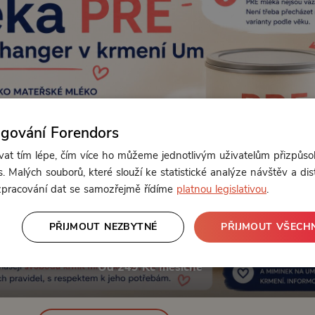
ngování Forendors
t tím lépe, čím více ho můžeme jednotlivým uživatelům přizpůso
. Malých souborů, které slouží ke statistické analýze návštěv a dis
 zpracování dat se samozřejmě řídíme
platnou legislativou
.
PŘIJMOUT NEZBYTNÉ
PŘIJMOUT VŠECH
Od 249 Kč měsíčně