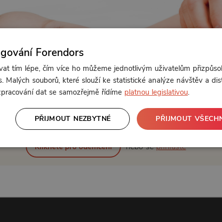
ngování Forendors
t tím lépe, čím více ho můžeme jednotlivým uživatelům přizpůso
. Malých souborů, které slouží ke statistické analýze návštěv a dis
 zpracování dat se samozřejmě řídíme
platnou legislativou
.
Od 249 Kč měsíčně
PŘIJMOUT NEZBYTNÉ
PŘIJMOUT VŠECH
nebo se
přihlaste
Klikněte pro odemčení