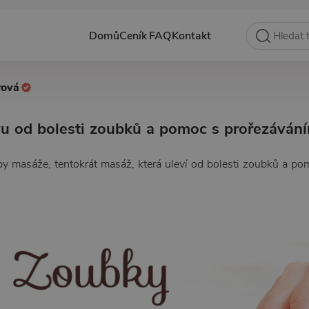
Domů
Ceník
FAQ
Kontakt
rová
u od bolesti zoubků a pomoc s prořezáván
by masáže, tentokrát masáž, která uleví od bolesti zoubků a pom