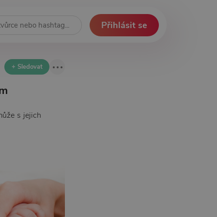
Přihlásit se
+ Sledovat
ím
ůže s jejich