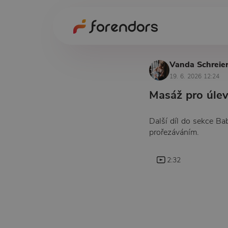
Vanda Schreie
19. 6. 2026 12:24
Masáž pro úlev
Další díl do sekce Ba
prořezáváním.
2:32