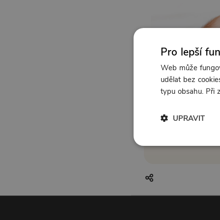
Pro lepší fu
Web může fungova
udělat bez cookies
typu obsahu. Při
UPRAVIT