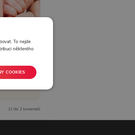
bovat. To nejde
tribuci některého
NY COOKIES
12 líbí
2 komentářů