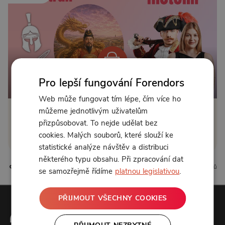
Pro lepší fungování Forendors
Od 150 Kč měsíčně
Web může fungovat tím lépe, čím více ho
můžeme jednotlivým uživatelům
Klikněte pro odemčení
přizpůsobovat. To nejde udělat bez
cookies. Malých souborů, které slouží ke
nebo se
přihlaste
statistické analýze návštěv a distribuci
některého typu obsahu. Při zpracování dat
39 líbí
6 komentářů
se samozřejmě řídíme
platnou legislativou
.
PŘIJMOUT VŠECHNY COOKIES