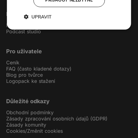
PŘIJMOUT NEZBYTNÉ
Forendors
UPRAVIT
Kontakt
Podcast studio
Pro uživatele
Ceník
FAQ (často kladené dotazy)
Blog pro tvůrce
Logopack ke stažení
Důležité odkazy
Obchodní podmínky
Zásady zpracování osobních údajů (GDPR)
Zásady komunity
Cookies
/
Změnit cookies