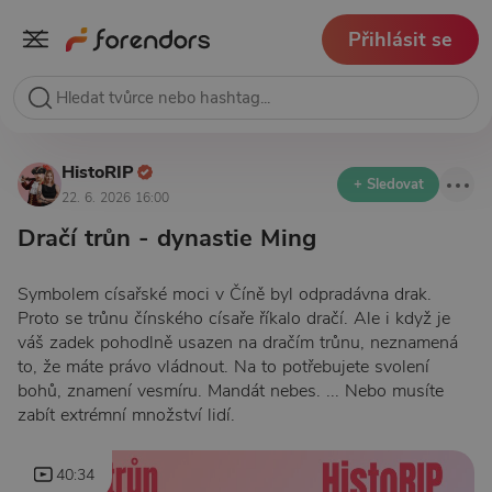
Přihlásit se
HistoRIP
+ Sledovat
22. 6. 2026 16:00
Dračí trůn - dynastie Ming
Symbolem císařské moci v Číně byl odpradávna drak.
Proto se trůnu čínského císaře říkalo dračí. Ale i když je
váš zadek pohodlně usazen na dračím trůnu, neznamená
to, že máte právo vládnout. Na to potřebujete svolení
bohů, znamení vesmíru. Mandát nebes. ... Nebo musíte
zabít extrémní množství lidí.
40:34