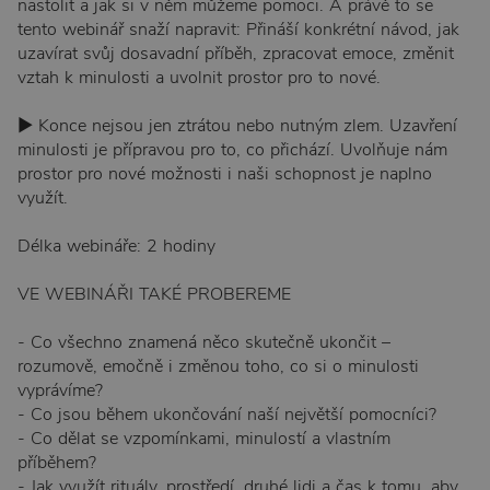
nastolit a jak si v něm můžeme pomoci. A právě to se
tento webinář snaží napravit: Přináší konkrétní návod, jak
uzavírat svůj dosavadní příběh, zpracovat emoce, změnit
vztah k minulosti a uvolnit prostor pro to nové.
▶︎ Konce nejsou jen ztrátou nebo nutným zlem. Uzavření
minulosti je přípravou pro to, co přichází. Uvolňuje nám
prostor pro nové možnosti i naši schopnost je naplno
využít.
Délka webináře: 2 hodiny
VE WEBINÁŘI TAKÉ PROBEREME
- Co všechno znamená něco skutečně ukončit –
rozumově, emočně i změnou toho, co si o minulosti
vyprávíme?
- Co jsou během ukončování naší největší pomocníci?
- Co dělat se vzpomínkami, minulostí a vlastním
příběhem?
- Jak využít rituály, prostředí, druhé lidi a čas k tomu, aby