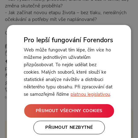
změna skutečně proběhla?
- Jak začínat novou etapu života – bez tlaku, nereálných
očekávání a potřeby mít vše naplánované?
OBSAH WEBINÁŘE
Pro lepší fungování Forendors
🙋🏻 1. Proč je nutné ukončovat
Web může fungovat tím lépe, čím více ho
✋ 2. Co je to ukončení
můžeme jednotlivým uživatelům
🧠 3. Jak ukončovat uvnitř – emoce, myšlenky a vlastní
přizpůsobovat. To nejde udělat bez
příběh
cookies. Malých souborů, které slouží ke
🌍 4. Jak ukončovat navenek – čas, rituály, místa a vztahy
statistické analýze návštěv a distribuci
💭 5. Očekávání a přístup
některého typu obsahu. Při zpracování dat
🚀 6. Jak začínat
se samozřejmě řídíme
platnou legislativou
.
✅ 7. Společné tipy
PŘIJMOUT VŠECHNY COOKIES
2:00:38
PŘIJMOUT NEZBYTNÉ