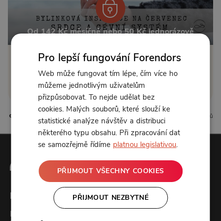
Od 142 Kč měsíčně nebo 50 Kč jednorázově
Pro lepší fungování Forendors
Zřídit předplatné
Web může fungovat tím lépe, čím více ho
Koupit příspěvek
můžeme jednotlivým uživatelům
přizpůsobovat. To nejde udělat bez
cookies. Malých souborů, které slouží ke
4 líbí
0 komentářů
statistické analýze návštěv a distribuci
některého typu obsahu. Při zpracování dat
se samozřejmě řídíme
platnou legislativou
.
PŘIJMOUT VŠECHNY COOKIES
Forendors
PŘIJMOUT NEZBYTNÉ
Kontakt