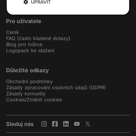
Podcast studio
UPRAVIT
Pro uživatele
Ceník
FAQ (často kladené dotazy)
Blog pro tvůrce
Logopack ke stažení
Důležité odkazy
Obchodní podmínky
Zásady zpracování osobních údajů (GDPR)
Zásady komunity
Cookies
/
Změnit cookies
Sleduj nás