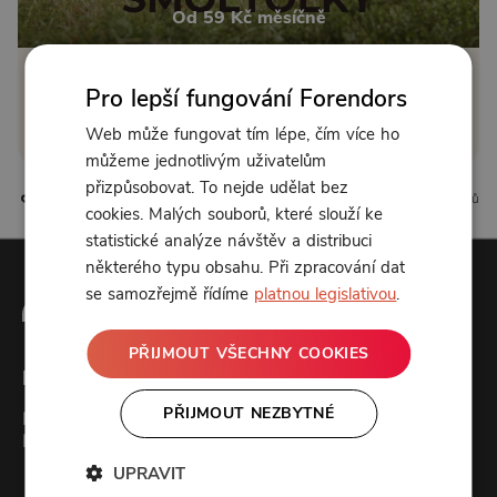
Od 59 Kč měsíčně
Klikněte pro odemčení
Pro lepší fungování Forendors
Web může fungovat tím lépe, čím více ho
nebo se
přihlaste
můžeme jednotlivým uživatelům
přizpůsobovat. To nejde udělat bez
21 líbí
2 komentářů
cookies. Malých souborů, které slouží ke
statistické analýze návštěv a distribuci
některého typu obsahu. Při zpracování dat
se samozřejmě řídíme
platnou legislativou
.
PŘIJMOUT VŠECHNY COOKIES
Forendors
PŘIJMOUT NEZBYTNÉ
Kontakt
Podcast studio
UPRAVIT