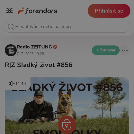
Přihlásit se
Radio ZEITUNG
+ Sledovat
7. 7. 2026 19:28
R|Z Sladký život #856
11:46