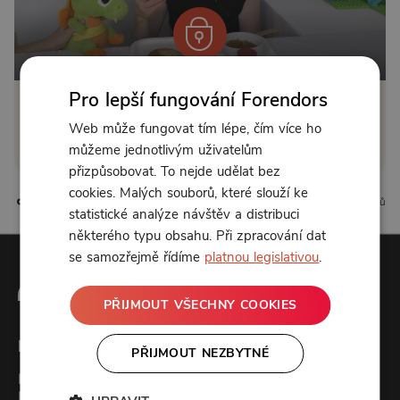
Pro lepší fungování Forendors
Klikněte pro odemčení
Web může fungovat tím lépe, čím více ho
můžeme jednotlivým uživatelům
nebo se
přihlaste
přizpůsobovat. To nejde udělat bez
cookies. Malých souborů, které slouží ke
0 líbí
0 komentářů
statistické analýze návštěv a distribuci
některého typu obsahu. Při zpracování dat
se samozřejmě řídíme
platnou legislativou
.
PŘIJMOUT VŠECHNY COOKIES
Forendors
PŘIJMOUT NEZBYTNÉ
Kontakt
Podcast studio