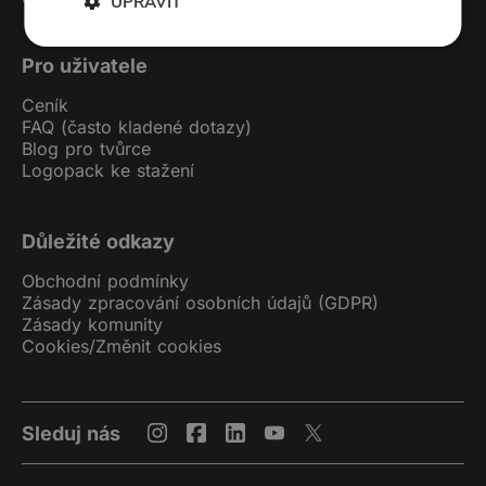
UPRAVIT
Pro uživatele
Ceník
FAQ (často kladené dotazy)
Blog pro tvůrce
Logopack ke stažení
Důležité odkazy
Obchodní podmínky
Zásady zpracování osobních údajů (GDPR)
Zásady komunity
Cookies
/
Změnit cookies
Sleduj nás