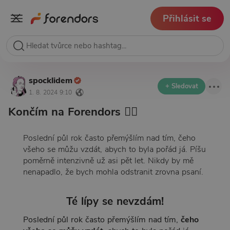
Přihlásit se
spocklidem
+ Sledovat
1. 8. 2024 9:10
Končím na Forendors 🙋‍♀️
Poslední půl rok často přemýšlím nad tím, čeho
všeho se můžu vzdát, abych to byla pořád já. Píšu
poměrně intenzivně už asi pět let. Nikdy by mě
nenapadlo, že bych mohla odstranit zrovna psaní.
Té lípy se nevzdám!
Poslední půl rok často přemýšlím nad tím,
čeho