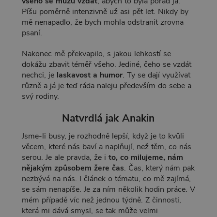
všeho se můžu vzdát
, abych to byla pořád já.
Píšu poměrně intenzivně už asi pět let. Nikdy by
mě nenapadlo, že bych mohla odstranit zrovna
psaní.
Nakonec mě překvapilo, s jakou lehkostí se
dokážu zbavit téměř všeho. Jediné, čeho se vzdát
nechci, je
laskavost a humor
. Ty se dají využívat
různě a já je teď ráda naleju především do sebe a
svý rodiny.
Natvrdlá jak Anakin
Jsme-li busy, je rozhodně lepší, když je to kvůli
věcem, které nás baví a naplňují, než těm, co nás
serou. Je ale pravda, že i
to, co milujeme, nám
nějakým způsobem žere čas
. Čas, který nám pak
nezbývá na nás. I článek o tématu, co mě zajímá,
se sám nenapíše. Je za ním několik hodin práce. V
mém případě víc než jednou týdně. Z činnosti,
která mi dává smysl, se tak může velmi