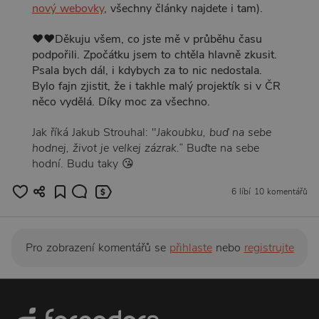
nový webovky
, všechny články najdete i tam).
❤️❤️Děkuju všem, co jste mě v průběhu času
podpořili. Zpočátku jsem to chtěla hlavně zkusit.
Psala bych dál, i kdybych za to nic nedostala.
Bylo fajn zjistit, že i takhle malý projektík si v ČR
něco vydělá. Díky moc za všechno.
Jak říká Jakub Strouhal: "
Jakoubku, buď na sebe
hodnej, život je velkej zázrak.“
Buďte na sebe
hodní. Budu taky 😘
6 líbí
10 komentářů
Pro zobrazení komentářů se
přihlaste
nebo
registrujte