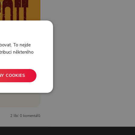
bovat. To nejde
tribuci některého
NY COOKIES
2 líbí
0 komentářů