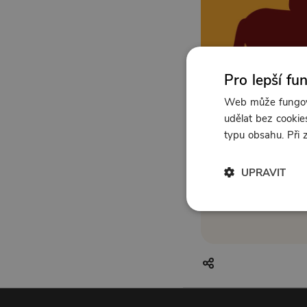
Pro lepší fu
Web může fungova
udělat bez cookies
typu obsahu. Při
UPRAVIT