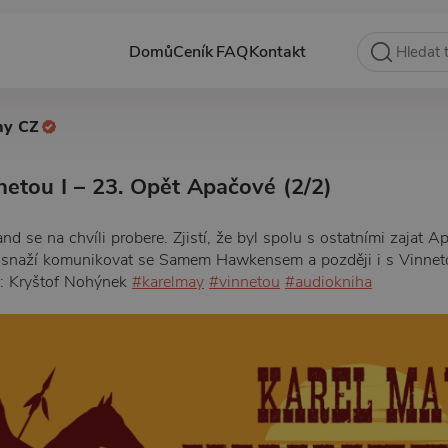
Domů
Ceník
FAQ
Kontakt
hy CZ
netou I – 23. Opět Apačové (2/2)
nd se na chvíli probere. Zjistí, že byl spolu s ostatními zajat 
 se snaží komunikovat se Samem Hawkensem a později i s Vinnet
te: Kryštof Nohýnek
#karelmay
#vinnetou
#audiokniha