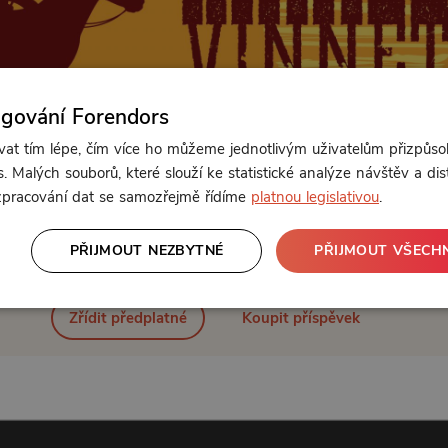
ngování Forendors
t tím lépe, čím více ho můžeme jednotlivým uživatelům přizpůso
. Malých souborů, které slouží ke statistické analýze návštěv a dis
 zpracování dat se samozřejmě řídíme
platnou legislativou
.
Od 89 Kč měsíčně nebo 39 Kč jednorázově
PŘIJMOUT NEZBYTNÉ
PŘIJMOUT VŠECH
Zřídit předplatné
Koupit příspěvek