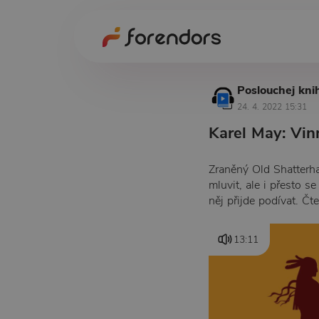
Poslouchej kni
24. 4. 2022 15:31
Karel May: Vin
Zraněný Old Shatterha
mluvit, ale i přesto
něj přijde podívat. Č
13:11