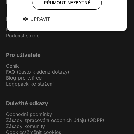
PŘIJMOUT NEZBYTNÉ
Forendors
UPRAVIT
Kontakt
Podcast studio
Pro uživatele
Ceník
FAQ (často kladené dotazy)
Blog pro tvůrce
Logopack ke stažení
Důležité odkazy
Obchodní podmínky
Zásady zpracování osobních údajů (GDPR)
Zásady komunity
Cookies
/
Změnit cookies