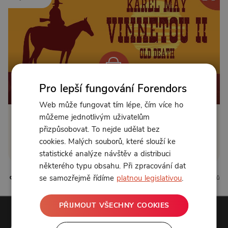
Pro lepší fungování Forendors
Od 89 Kč měsíčně nebo 39 Kč jednorázově
Web může fungovat tím lépe, čím více ho
můžeme jednotlivým uživatelům
Zřídit předplatné
přizpůsobovat. To nejde udělat bez
cookies. Malých souborů, které slouží ke
Koupit příspěvek
statistické analýze návštěv a distribuci
některého typu obsahu. Při zpracování dat
se samozřejmě řídíme
platnou legislativou
.
4 líbí
0 komentářů
PŘIJMOUT VŠECHNY COOKIES