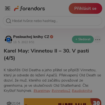
Přihlásit se
Poslouchej knihy CZ
+ Sledovat
13. 5. 2022 9:51
Karel May: Vinnetou II – 30. V pasti
(4/5)
K tábořišti Old Deatha a jeho přátel se připlíží Vinnetou,
který je odvede do ležení Apačů. Překvapený Old Death se
dozví, že muž, kterého od začátku považoval ze
greenhorna, je ve skutečnosti Old Shatterhand. Čte:
Kryštof Nohýnek.
#karelmay
#vinnetou2
#audiokniha
21:04