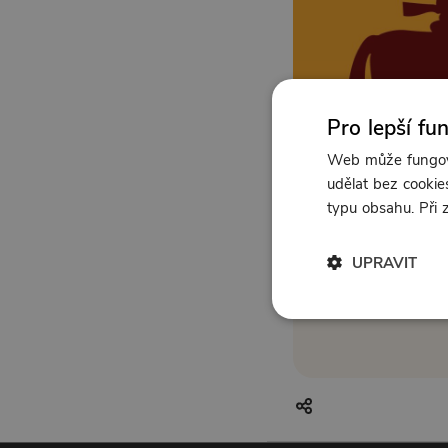
Pro lepší fu
Web může fungova
udělat bez cookies
typu obsahu. Při
UPRAVIT