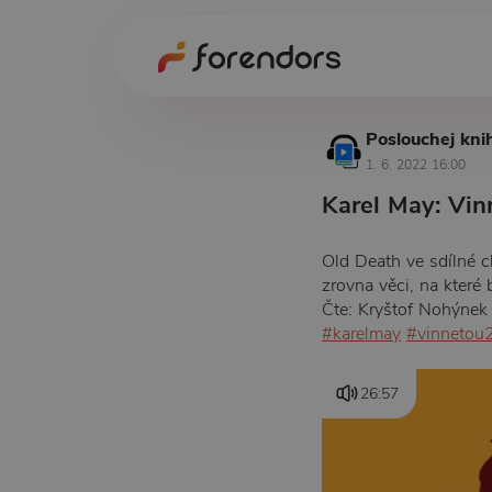
Poslouchej kni
1. 6. 2022 16:00
Karel May: Vinn
Old Death ve sdílné c
zrovna věci, na které
Čte: Kryštof Nohýnek
#karelmay
#vinnetou
26:57