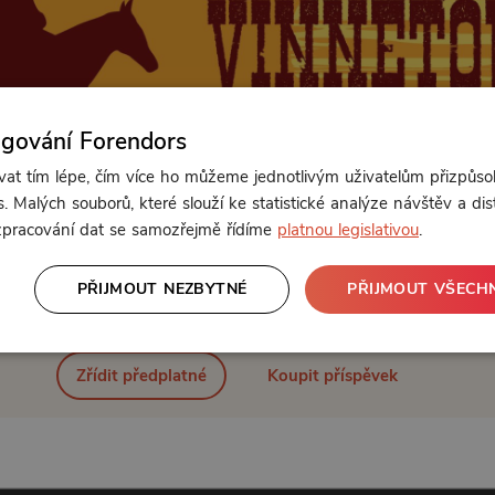
ngování Forendors
t tím lépe, čím více ho můžeme jednotlivým uživatelům přizpůso
. Malých souborů, které slouží ke statistické analýze návštěv a dis
 zpracování dat se samozřejmě řídíme
platnou legislativou
.
Od 89 Kč měsíčně nebo 39 Kč jednorázově
PŘIJMOUT NEZBYTNÉ
PŘIJMOUT VŠECH
Zřídit předplatné
Koupit příspěvek