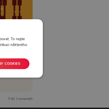
bovat. To nejde
tribuci některého
NY COOKIES
5 líbí
1 komentářů