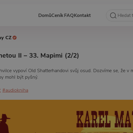
Domů
Ceník
FAQ
Kontakt
hy CZ
etou II – 33. Mapimi (2/2)
hvilce vypoví Old Shatterhandovi svůj osud. Dozvíme se, že v 
 by mohl být pyšný.
2
#audiokniha