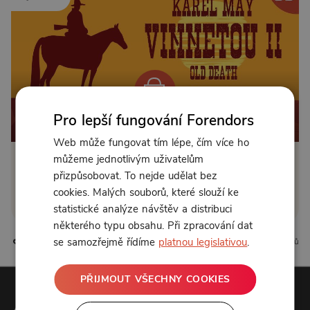
Pro lepší fungování Forendors
Od 89 Kč měsíčně nebo 39 Kč jednorázově
Web může fungovat tím lépe, čím více ho
můžeme jednotlivým uživatelům
Zřídit předplatné
přizpůsobovat. To nejde udělat bez
cookies. Malých souborů, které slouží ke
Koupit příspěvek
statistické analýze návštěv a distribuci
některého typu obsahu. Při zpracování dat
se samozřejmě řídíme
platnou legislativou
.
5 líbí
1 komentářů
PŘIJMOUT VŠECHNY COOKIES