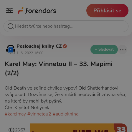
Přihlásit se
Poslouchej knihy CZ
+ Sledovat
1. 6. 2022 16:00
Karel May: Vinnetou II – 33. Mapimi
(2/2)
Old Death ve sdílné chvilce vypoví Old Shatterhandovi
svůj osud. Dozvíme se, že v mládí neprováděl zrovna věci,
na které by mohl být pyšný.
Čte: Kryštof Nohýnek
#karelmay
#vinnetou2
#audiokniha
26:57