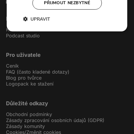
PŘIJMOUT NEZBYTNÉ
Forendors
UPRAVIT
Kontakt
Podcast studio
Pro uživatele
Ceník
FAQ (často kladené dotazy)
Blog pro tvůrce
Logopack ke stažení
Důležité odkazy
Obchodní podmínky
Zásady zpracování osobních údajů (GDPR)
Zásady komunity
Cookies
/
Změnit cookies