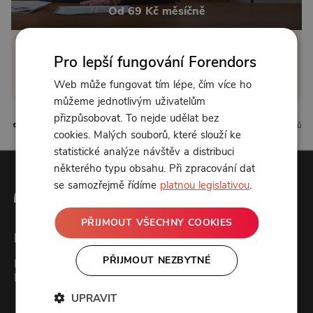
Od 69 Kč měsíčně
Klikněte pro odemčení
Pro lepší fungování Forendors
Web může fungovat tím lépe, čím více ho
nebo se
přihlaste
můžeme jednotlivým uživatelům
přizpůsobovat. To nejde udělat bez
0 líbí
0 komentářů
cookies. Malých souborů, které slouží ke
statistické analýze návštěv a distribuci
některého typu obsahu. Při zpracování dat
se samozřejmě řídíme
platnou legislativou
.
PŘIJMOUT VŠECHNY COOKIES
Forendors
PŘIJMOUT NEZBYTNÉ
Kontakt
Podcast studio
UPRAVIT