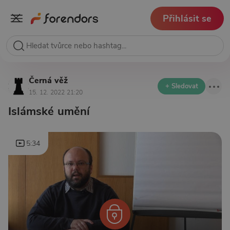
Přihlásit se
Černá věž
+ Sledovat
15. 12. 2022 21:20
Islámské umění
5:34