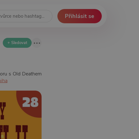
Přihlásit se
+ Sledovat
sporu s Old Deathem
niha