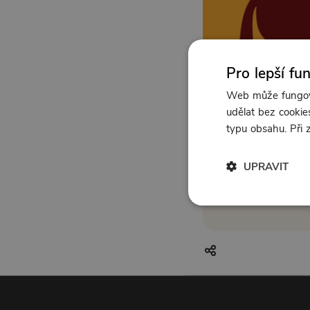
Pro lepší fu
Web může fungova
udělat bez cookies
typu obsahu. Při
UPRAVIT