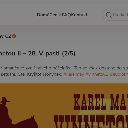
Domů
Ceník
FAQ
Kontakt
hy CZ
etou II – 28. V pasti (2/5)
si Komančové zvolí nového náčelníka. Ten se však dostane do 
m setkání. Čte: Kryštof Nohýnek.
#karelmay
#vinnetou2
#audiok