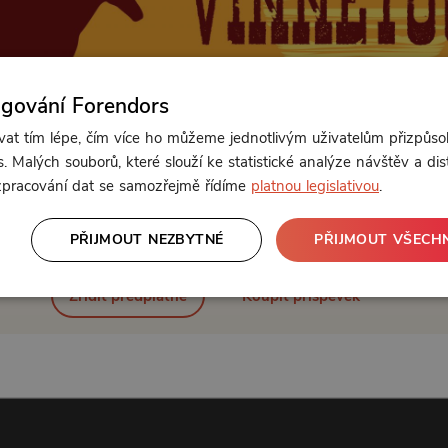
ngování Forendors
t tím lépe, čím více ho můžeme jednotlivým uživatelům přizpůso
. Malých souborů, které slouží ke statistické analýze návštěv a dis
 zpracování dat se samozřejmě řídíme
platnou legislativou
.
Od 89 Kč měsíčně nebo 39 Kč jednorázově
PŘIJMOUT NEZBYTNÉ
PŘIJMOUT VŠECH
Zřídit předplatné
Koupit příspěvek