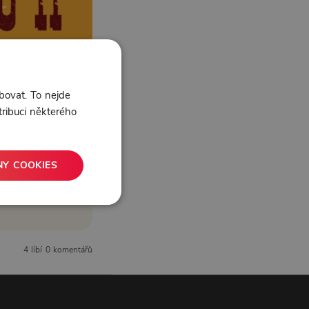
bovat. To nejde
tribuci některého
NY COOKIES
4 líbí
0 komentářů