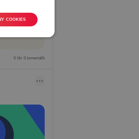
NY COOKIES
0 líbí
0 komentářů