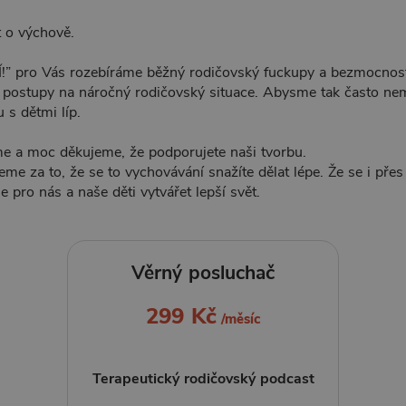
 o výchově.
 pro Vás rozebíráme běžný rodičovský fuckupy a bezmocnost
í postupy na náročný rodičovský situace. Abysme tak často nemu
s dětmi líp.
me a moc děkujeme, že podporujete naši tvorbu.
e za to, že se to vychovávání snažíte dělat lépe. Že se i přes 
pro nás a naše děti vytvářet lepší svět.
Věrný posluchač
299 Kč
/měsíc
Terapeutický rodičovský podcast