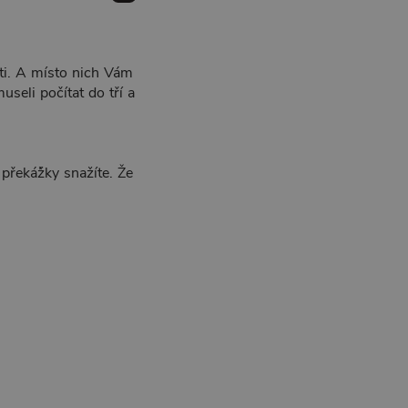
i. A místo nich Vám
seli počítat do tří a
překá´žky snažíte. Že