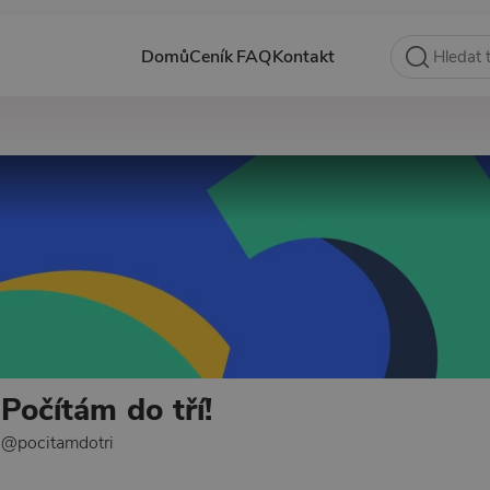
Domů
Ceník
FAQ
Kontakt
Počítám do tří!
@pocitamdotri