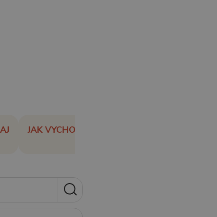
AJ
JAK VYCHOVAT ÚSPĚŠNÉ A SPOKOJENÉ DÍT
15 příspěvků