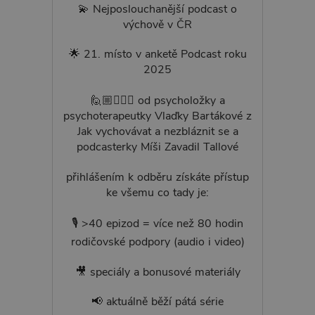
💫 Nejposlouchanější podcast o
výchově v ČR
🌟 21. místo v anketě Podcast roku
2025
🙋🏼🙋🏻‍♀️ od psycholožky a
psychoterapeutky Vlaďky Bartákové z
Jak vychovávat a nezbláznit se a
podcasterky Míši Zavadil Tallové
přihlášením k odběru získáte přístup
ke všemu co tady je:
🎙 >40 epizod = více než 80 hodin
rodičovské podpory (audio i video)
🎥 speciály a bonusové materiály
📢 aktuálně běží pátá série