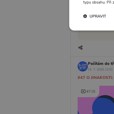
typu obsahu. Při
UPRAVIT
Počítám do tří
15. 7. 2026 13:51
#47 O JINAKOSTI: J
47:15