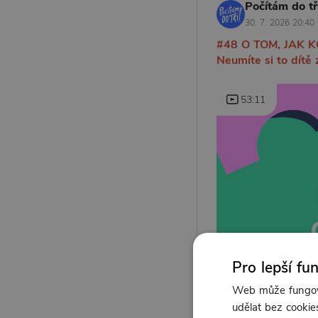
Počítám do tří
30. 7. 2026 20:40
#48 O TOM, JAK 
Neumíte si to dítě z
53:11
Pro lepší fu
Web může fungova
udělat bez cookies