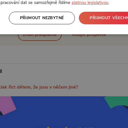
 zpracování dat se samozřejmě řídíme
platnou legislativou
.
Od 299 Kč měsíčně nebo 399 Kč jednorázově
PŘIJMOUT NEZBYTNÉ
PŘIJMOUT VŠECH
Zřídit předplatné
Koupit příspěvek
!
ak říct dětem, že jsou v něčem jiné?