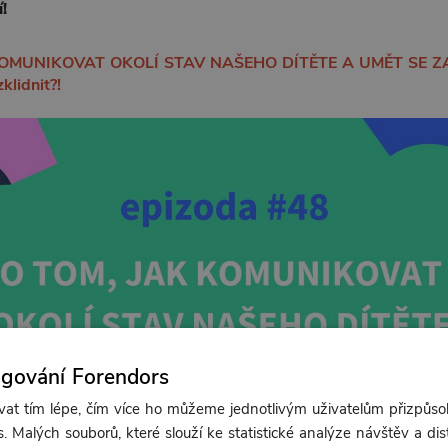
!
KOMUNIKOVAT OKOLÍ STAV NAŠEHO DÍTĚTE A UMĚT SE ZA
klidnit?!
ngování Forendors
t tím lépe, čím více ho můžeme jednotlivým uživatelům přizpůso
. Malých souborů, které slouží ke statistické analýze návštěv a dis