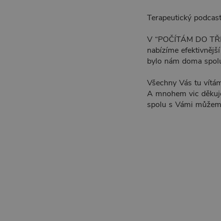
Terapeutický podcast
V “POČÍTÁM DO TŘÍ!”
nabízíme efektivnějš
bylo nám doma spolu 
Všechny Vás tu vítá
A mnohem vic děkujem
spolu s Vámi můžeme 