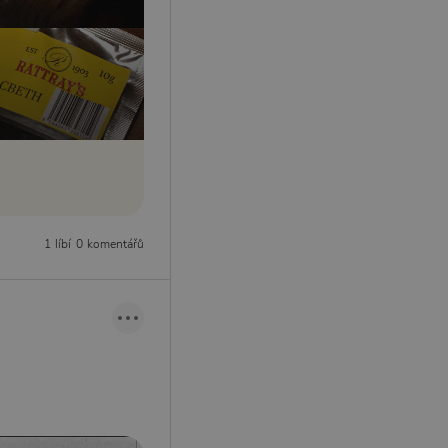
1 líbí
0 komentářů