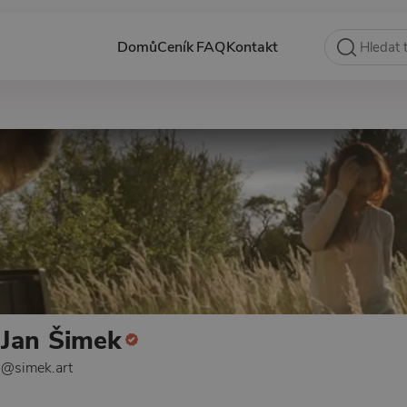
Domů
Ceník
FAQ
Kontakt
Jan Šimek
@simek.art