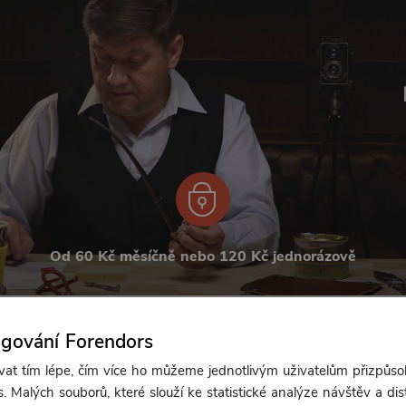
Od 60 Kč měsíčně nebo 120 Kč jednorázově
Zřídit předplatné
Koupit příspěvek
ngování Forendors
t tím lépe, čím více ho můžeme jednotlivým uživatelům přizpůso
. Malých souborů, které slouží ke statistické analýze návštěv a dis