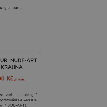
nu, glamour a
UR, NUDE-ART
 KRAJINA
00 Kč
/měsíc
ro tvorbu "backstage"
otografování GLAMOUR
tu (NUDE-ART).