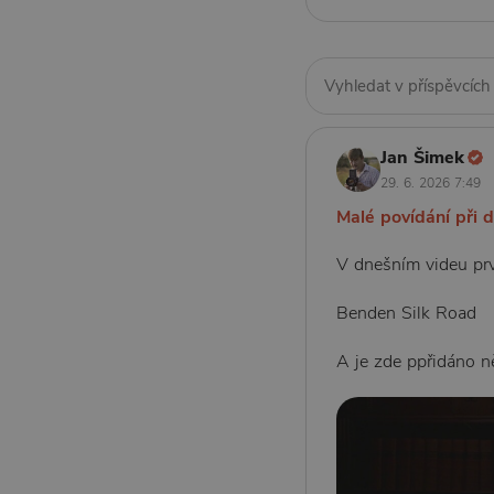
Jan Šimek
29. 6. 2026 7:49
Malé povídání při 
V dnešním videu prv
Benden Silk Road
A je zde ppřidáno ně