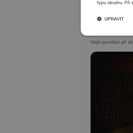
typu obsahu. Při
Jan Šimek
UPRAVIT
28. 5. 2026 6:10
Malé povídání při
Malé povídání při 