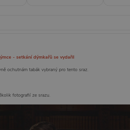
dýmce - setkání dýmkařů se vydařil
ně ochutnám tabák vybraný pro tento sraz.
kolik fotografií ze srazu.