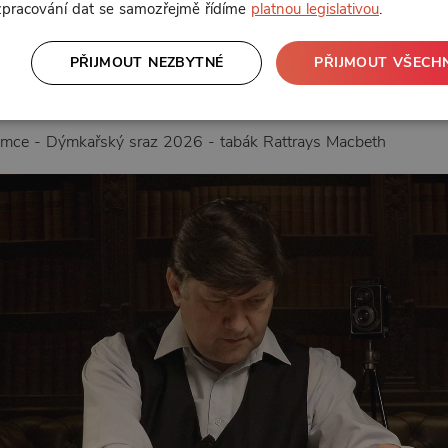
 zpracování dat se samozřejmě řídíme
platnou legislativou
.
PŘIJMOUT NEZBYTNÉ
PŘIJMOUT VŠECH
 dýmce - Dýmkařský sraz 2026 - tabák Rattrays Macbeth
dýmce - Dýmkařský sraz 2026 - tabák Rattrays Macbeth