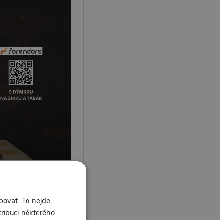
bovat. To nejde
1 líbí
0 komentářů
tribuci některého