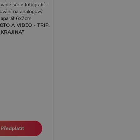
ané série fotografií -
fování na analogový
oaparát 6x7cm.
OTO A VIDEO - TRIP,
KRAJINA”
Předplatit