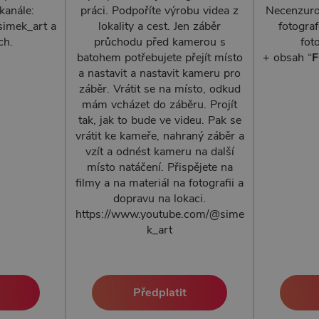
kanále:
práci. Podpoříte výrobu videa z
Necenzurov
imek_art a
lokality a cest. Jen záběr
fotogra
ch.
průchodu před kamerou s
fot
batohem potřebujete přejít místo
+ obsah “
F
a nastavit a nastavit kameru pro
záběr. Vrátit se na místo, odkud
mám vcházet do záběru. Projít
tak, jak to bude ve videu. Pak se
vrátit ke kameře, nahraný záběr a
vzít a odnést kameru na další
místo natáčení. Přispějete na
filmy a na materiál na fotografii a
dopravu na lokaci.
https://www.youtube.com/@sime
k_art
Předplatit