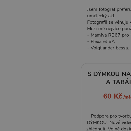
Jsem fotograf preferu
umělecký akt.
Fotografii se věnuju v
Mezi mé nejvíce použ
- Mamiya RB67 pro 
- Flexaret 6A
- Voigtlander bessa.
S DÝMKOU NA
A TABÁ
60 Kč
/mě
Podpora pro tvorbu
DÝMKOU. Nové video
zhlédnutí. Volně dos