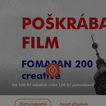
Od 100 Kč měsíčně nebo 120 Kč jednorázově
Zřídit předplatné
Koupit příspěvek