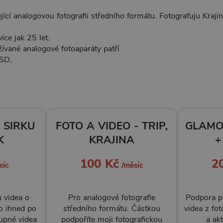
jící analogovou fotografii středního formátu. Fotografuju Kraji
íce jak 25 let.
ívané analogové fotoaparáty patří
SD,
 SIRKU
FOTO A VIDEO - TRIP,
GLAMO
K
KRAJINA
+
100 Kč
2
síc
/měsíc
 videa o
Pro analogové fotografie
Podpora p
 ihned po
středního formátu. Částkou
videa z f
tupné videa
podpoříte moji fotografickou
a ak