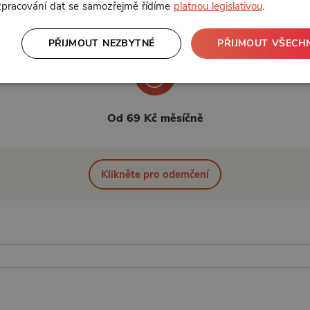
 zpracování dat se samozřejmě řídíme
platnou legislativou
.
PŘIJMOUT NEZBYTNÉ
PŘIJMOUT VŠECH
Od 69 Kč měsíčně
Klikněte pro odemčení