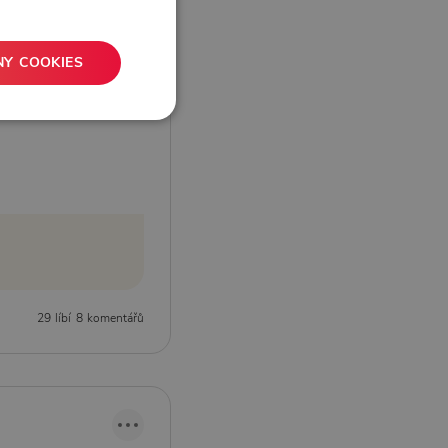
NY COOKIES
29 líbí
8 komentářů