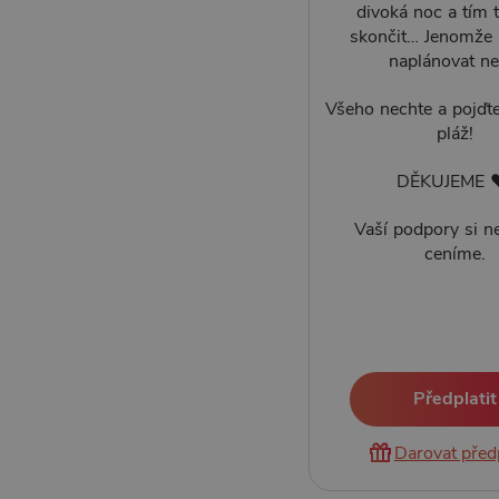
divoká noc a tím 
skončit… Jenomže 
naplánovat ne
Všeho nechte a pojďt
pláž!
DĚKUJEME
Vaší podpory si n
ceníme.
Předplatit
Darovat před