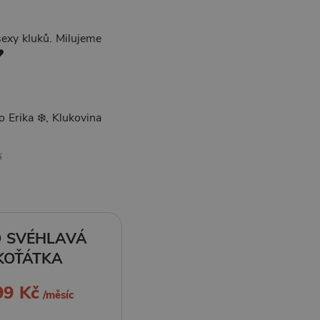
sexy kluků. Milujeme
♥
 Erika ❄️, Klukovina

 SVÉHLAVÁ
KOŤÁTKA
99 Kč
/měsíc