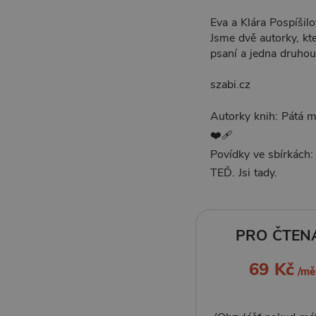
Eva a Klára Pospíšil
Jsme dvě autorky, kt
psaní a jedna druhou
szabi.cz
Autorky knih: Pátá mi
❤️‍🩹
Povídky ve sbírkách:
TEĎ. Jsi tady.
PRO ČTEN
69 Kč
/mě