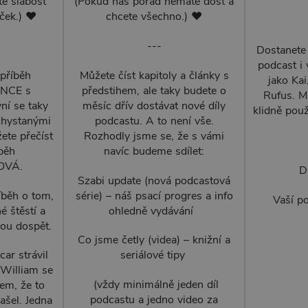
e slabost
(Pokud nás pořád nemáte dost a
iček.) ♥
chcete všechno.) ♥
---
Dostanete 
podcast i 
 příběh
Můžete číst kapitoly a články s
jako Kai
NCE s
předstihem, ale taky budete o
Rufus. Má
ní se taky
měsíc dřív dostávat nové díly
klidně použ
chystanými
podcastu. A to není vše.
ete přečíst
Rozhodly jsme se, že s vámi
íběh
navíc budeme sdílet:
OVÁ.
D
Szabi update (nová podcastová
íběh o tom,
série) – náš psací progres a info
Vaší p
 štěstí a
ohledně vydávání
dnou dospět.
Co jsme četly (videa) – knižní a
ar strávil
seriálové tipy
 William se
(vždy minimálně jeden díl
em, že to
podcastu a jedno video za
ašel. Jedna