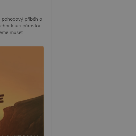
ten pohodový příběh o
chni kluci přirostou
udeme muset…