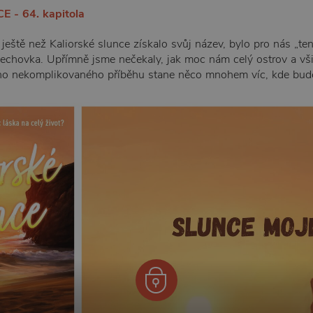
 - 64. kapitola
ři, ještě než Kaliorské slunce získalo svůj název, bylo pro nás „
dechovka. Upřímně jsme nečekaly, jak moc nám celý ostrov a vši
toho nekomplikovaného příběhu stane něco mnohem víc, kde b