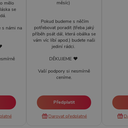
měsíc)
to mělo
láska se
dá.
Pokud budeme s něčím
potřebovat poradit (třeba jaký
e s námi na
příběh psát dál, která obálka se
vám víc líbí apod.) budete naši
 ♥
jediní rádci.
esmírně
DĚKUJEME ♥
Vaší podpory si nesmírně
ceníme.
Předplatit
Da
platné
Darovat předplatné