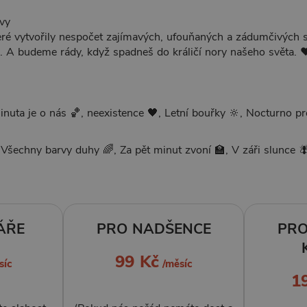
ovy
eré vytvořily nespočet zajímavých, ufouňaných a zádumčivých 
. A budeme rády, když spadneš do králičí nory našeho světa. 
nuta je o nás 🏀, neexistence 🖤, Letní bouřky 🔆, Nocturno pro
 Všechny barvy duhy 🌈, Za pět minut zvoní 🏫, V záři slunce 
ÁŘE
PRO NADŠENCE
PRO
99 Kč
síc
/měsíc
1