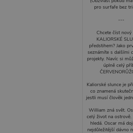
(Obzvlášť pokud mát
pro surfaře bez tr
---
Chcete číst nový
KALIORSKÉ SLU
předstihem? Jako prv
seznámíte s dalšími 
projekty. Navíc si můž
úplně celý př
ČERVENORŮŽ
Kaliorské slunce je př
co znamená skutečné
jestli musí člověk je
William zná svět. Osc
celý život na ostrově.
hledá. Oscar má doj
nejdůležitější dávno n