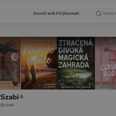
Domů
Ceník
FAQ
Kontakt
Szabi
@szabi