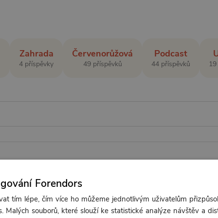
e
Zahrada
Červenorůžová
Podcast
4 příspěvky
49 příspěvků
44 příspěvků
19
ngování Forendors
TOLY ♥
t tím lépe, čím více ho můžeme jednotlivým uživatelům přizpůso
. Malých souborů, které slouží ke statistické analýze návštěv a dis