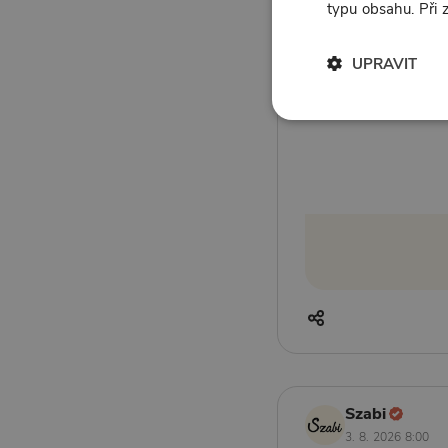
typu obsahu. Při
celkem 1 fotka
UPRAVIT
Szabi
3. 8. 2026 8:00