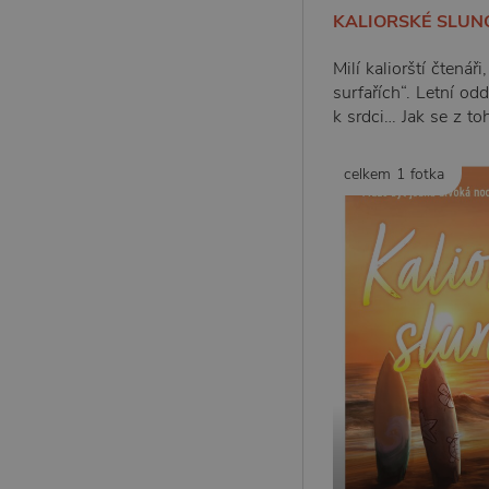
KALIORSKÉ SLUNCE
Milí kaliorští čtená
surfařích“. Letní od
k srdci… Jak se z 
celkem 1 fotka