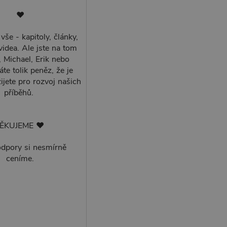
♥
vše - kapitoly, články,
videa. Ale jste na tom
, Michael, Erik nebo
te tolik peněz, že je
ijete pro rozvoj našich
příběhů.
ĚKUJEME ♥
odpory si nesmírně
ceníme.