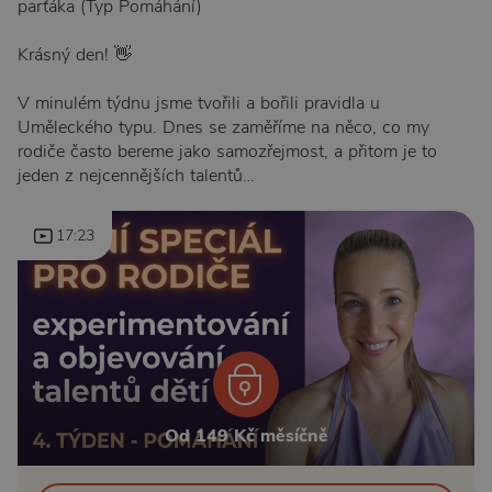
parťáka (Typ Pomáhání)
Krásný den! 👋
V minulém týdnu jsme tvořili a bořili pravidla u
Uměleckého typu. Dnes se zaměříme na něco, co my
rodiče často bereme jako samozřejmost, a přitom je to
jeden z nejcennějších talentů…
17:23
Od 149 Kč měsíčně