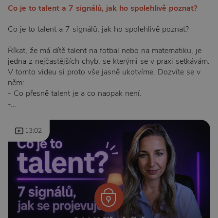
Co je to talent a 7 signálů, jak ho spolehlivě poznat?
Co je to talent a 7 signálů, jak ho spolehlivě poznat?
Říkat, že má dítě talent na fotbal nebo na matematiku, je
jedna z nejčastějších chyb, se kterými se v praxi setkávám.
V tomto videu si proto vše jasně ukotvíme. Dozvíte se v
něm:
- Co přesně talent je a co naopak není.
-…
13:02