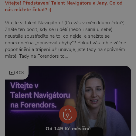
Vítejte! Představení Talent Navigátoru a Jany. Co od
nás můžete čekat? :)
Vítejte v Talent Navigátoru! (Co vás v mém klubu čeká?)
Znáte ten pocit, kdy se u dětí (nebo i sami u sebe)
neustále soustředíte na to, co nejde, a snažíte se
donekonečna „opravovat chyby“? Pokud vás tohle věčné
popohánění a trápení už unavuje, jste tady na správném
místě. Tady na Forendors to…
8:08
Od 149 Kč měsíčně