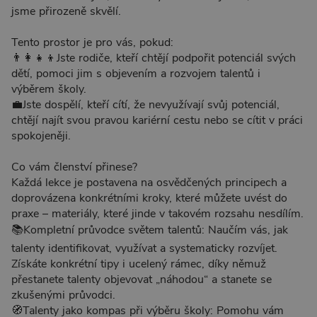
jsme přirozeně skvělí.
Tento prostor je pro vás, pokud:
👨‍👩‍👧‍👦Jste rodiče, kteří chtějí podpořit potenciál svých
dětí, pomoci jim s objevením a rozvojem talentů i
výběrem školy.
💼Jste dospělí, kteří cítí, že nevyužívají svůj potenciál,
chtějí najít svou pravou kariérní cestu nebo se cítit v práci
spokojeněji.
Co vám členství přinese?
Každá lekce je postavena na osvědčených principech a
doprovázena konkrétními kroky, které můžete uvést do
praxe – materiály, které jinde v takovém rozsahu nesdílím.
📚Kompletní průvodce světem talentů: Naučím vás, jak
talenty identifikovat, využívat a systematicky rozvíjet.
Získáte konkrétní tipy i ucelený rámec, díky němuž
přestanete talenty objevovat „náhodou“ a stanete se
zkušenými průvodci.
🧭Talenty jako kompas při výběru školy: Pomohu vám