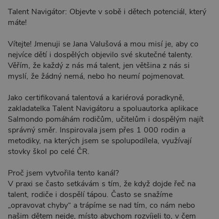
Talent Navigátor: Objevte v sobě i dětech potenciál, který
máte!
Vítejte! Jmenuji se Jana Valušová a mou misí je, aby co
nejvíce dětí i dospělých objevilo své skutečné talenty.
Věřím, že každý z nás má talent, jen většina z nás si
myslí, že žádný nemá, nebo ho neumí pojmenovat.
Jako certifikovaná talentová a kariérová poradkyně,
zakladatelka Talent Navigátoru a spoluautorka aplikace
Salmondo pomáhám rodičům, učitelům i dospělým najít
správný směr. Inspirovala jsem přes 1 000 rodin a
metodiky, na kterých jsem se spolupodílela, využívají
stovky škol po celé ČR.
Proč jsem vytvořila tento kanál?
V praxi se často setkávám s tím, že když dojde řeč na
talent, rodiče i dospělí tápou. Často se snažíme
„opravovat chyby“ a trápíme se nad tím, co nám nebo
našim dětem nejde, místo abychom rozvíjeli to, v čem