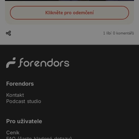
Klikněte pro odemčení
1 líbí
0 komentářů
Forendors
Kontakt
Podcast studio
Pro uživatele
Ceník
FAQ (často kladené dotazy)