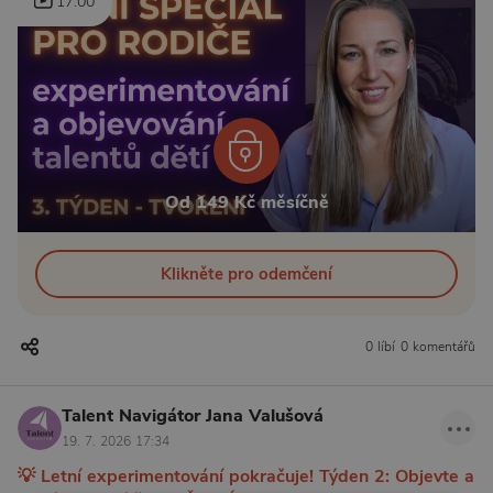
17:00
Od 149 Kč měsíčně
Klikněte pro odemčení
0 líbí
0 komentářů
Talent Navigátor Jana Valušová
19. 7. 2026 17:34
💡 Letní experimentování pokračuje! Týden 2: Objevte a