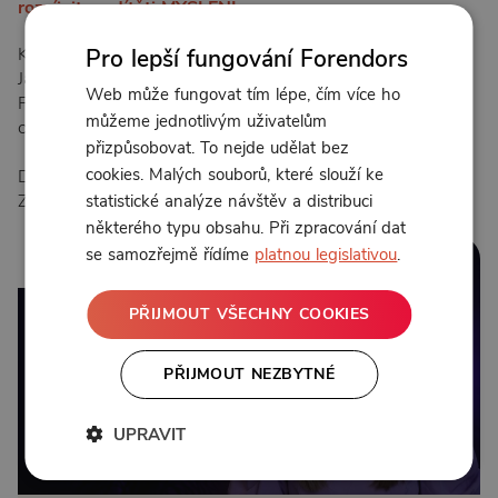
rozvíjejte v dítěti MYŠLENÍ
Krásný den všem objevitelům! 👋
Pro lepší fungování Forendors
Jak jsem slíbila, naše prázdninová jízda pokračuje.
Web může fungovat tím lépe, čím více ho
Přestáváme si lámat hlavu nad tím, jak děti zabavit, a
můžeme jednotlivým uživatelům
cíleně (ale zábavně!) experimentujeme.
přizpůsobovat. To nejde udělat bez
cookies. Malých souborů, které slouží ke
Dnes společně otevíráme druhý ze 6 zájmových směrů.
Zaměříme se na typ, kterému říkáme Myšlení…
statistické analýze návštěv a distribuci
některého typu obsahu. Při zpracování dat
se samozřejmě řídíme
platnou legislativou
.
24:59
PŘIJMOUT VŠECHNY COOKIES
PŘIJMOUT NEZBYTNÉ
UPRAVIT
Od 149 Kč měsíčně