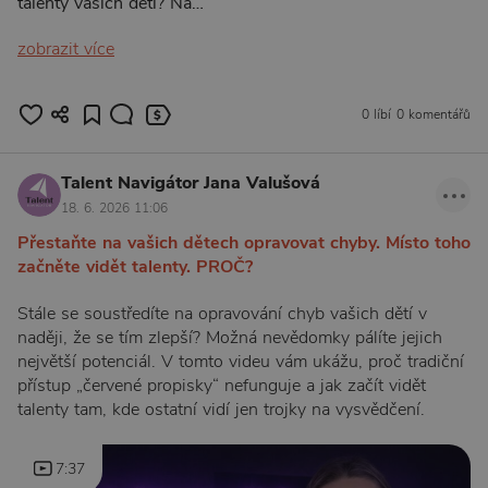
talenty vašich dětí? Na…
zobrazit více
0 líbí
0 komentářů
Talent Navigátor Jana Valušová
18. 6. 2026 11:06
Přestaňte na vašich dětech opravovat chyby. Místo toho
začněte vidět talenty. PROČ?
Stále se soustředíte na opravování chyb vašich dětí v
naději, že se tím zlepší? Možná nevědomky pálíte jejich
největší potenciál. V tomto videu vám ukážu, proč tradiční
přístup „červené propisky“ nefunguje a jak začít vidět
talenty tam, kde ostatní vidí jen trojky na vysvědčení.
7:37