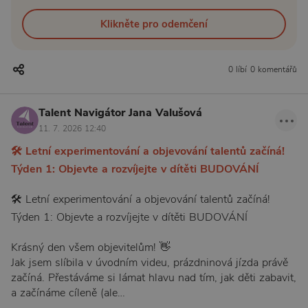
Klikněte pro odemčení
0 líbí
0 komentářů
Talent Navigátor Jana Valušová
11. 7. 2026 12:40
🛠️ Letní experimentování a objevování talentů začíná!
Týden 1: Objevte a rozvíjejte v dítěti BUDOVÁNÍ
🛠️ Letní experimentování a objevování talentů začíná!
Týden 1: Objevte a rozvíjejte v dítěti BUDOVÁNÍ
Krásný den všem objevitelům! 👋
Jak jsem slíbila v úvodním videu, prázdninová jízda právě
začíná. Přestáváme si lámat hlavu nad tím, jak děti zabavit,
a začínáme cíleně (ale…