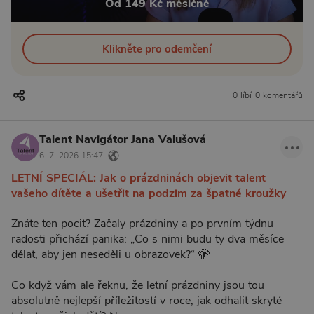
Od 149 Kč měsíčně
Klikněte pro odemčení
0 líbí
0 komentářů
Talent Navigátor Jana Valušová
6. 7. 2026 15:47
LETNÍ SPECIÁL: Jak o prázdninách objevit talent
vašeho dítěte a ušetřit na podzim za špatné kroužky
Znáte ten pocit? Začaly prázdniny a po prvním týdnu
radosti přichází panika: „Co s nimi budu ty dva měsíce
dělat, aby jen neseděli u obrazovek?“ 🫣
Co když vám ale řeknu, že letní prázdniny jsou tou
absolutně nejlepší příležitostí v roce, jak odhalit skryté