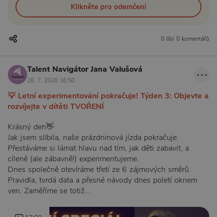
Klikněte pro odemčení
0 líbí
0 komentářů
Talent Navigátor Jana Valušová
26. 7. 2026 16:50
💡 Letní experimentování pokračuje! Týden 3: Objevte a
rozvíjejte v dítěti TVOŘENÍ
Krásný den👋
Jak jsem slíbila, naše prázdninová jízda pokračuje.
Přestáváme si lámat hlavu nad tím, jak děti zabavit, a
cíleně (ale zábavně!) experimentujeme.
Dnes společně otevíráme třetí ze 6 zájmových směrů.
Pravidla, tvrdá data a přesné návody dnes poletí oknem
ven. Zaměříme se totiž…