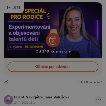
18:51
Od 149 Kč měsíčně
Klikněte pro odemčení
0 líbí
0 komentářů
Talent Navigátor Jana Valušová
10. 7. 2026 13:14