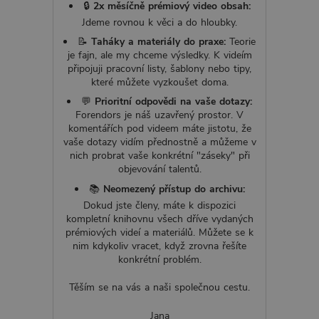
🔒
2x měsíčně prémiový video obsah:
Jdeme rovnou k věci a do hloubky.
📝
Taháky a materiály do praxe:
Teorie
je fajn, ale my chceme výsledky. K videím
připojuji pracovní listy, šablony nebo tipy,
které můžete vyzkoušet doma.
💬
Prioritní odpovědi na vaše dotazy:
Forendors je náš uzavřený prostor. V
komentářích pod videem máte jistotu, že
vaše dotazy vidím přednostně a můžeme v
nich probrat vaše konkrétní "záseky" při
objevování talentů.
📚
Neomezený přístup do archivu:
Dokud jste členy, máte k dispozici
kompletní knihovnu všech dříve vydaných
prémiových videí a materiálů. Můžete se k
nim kdykoliv vracet, když zrovna řešíte
konkrétní problém.
Těším se na vás a naši společnou cestu.
Jana