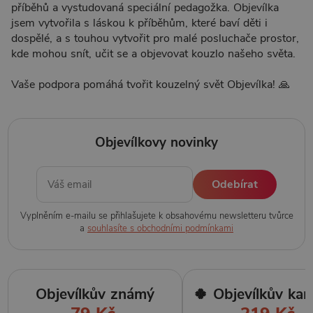
příběhů a vystudovaná speciální pedagožka. Objevílka
jsem vytvořila s láskou k příběhům, které baví děti i
dospělé, a s touhou vytvořit pro malé posluchače prostor,
kde mohou snít, učit se a objevovat kouzlo našeho světa.
Vaše podpora pomáhá tvořit kouzelný svět Objevílka! 🙏
Objevílkovy novinky
Odebírat
Vyplněním e-mailu se přihlašujete k obsahovému newsletteru tvůrce
a
souhlasíte s obchodními podmínkami
Objevílkův známý
🍀 Objevílkův ka