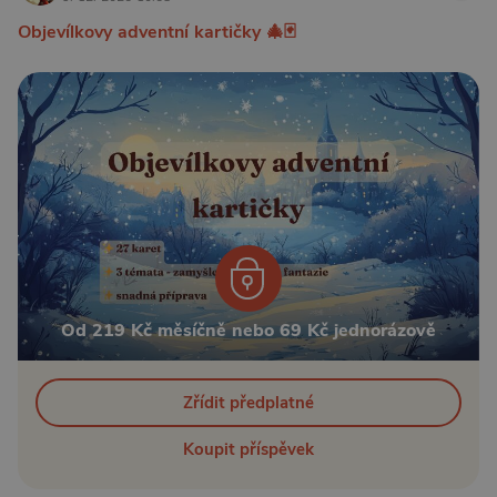
Objevílkovy adventní kartičky 🎄🃏
Od 219 Kč měsíčně nebo 69 Kč jednorázově
Zřídit předplatné
Koupit příspěvek