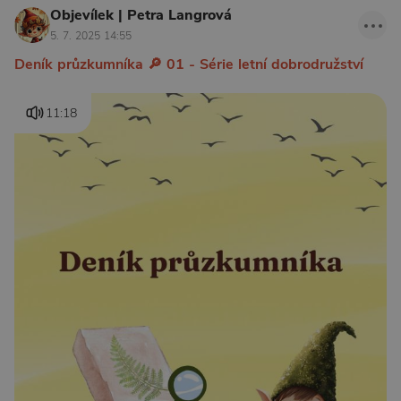
Objevílek | Petra Langrová
5. 7. 2025 14:55
Deník průzkumníka 🔎 01 - Série letní dobrodružství
11:18