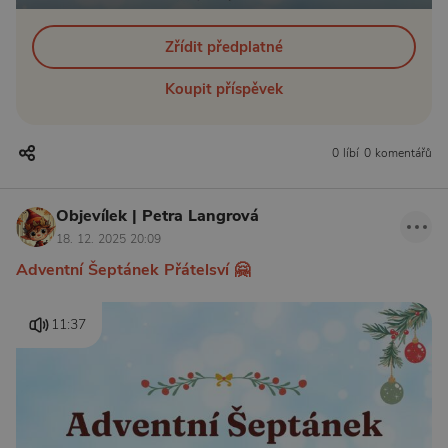
Zřídit předplatné
Koupit příspěvek
0 líbí
0 komentářů
Objevílek | Petra Langrová
18. 12. 2025 20:09
Adventní Šeptánek Přátelsví 🤗
11:37