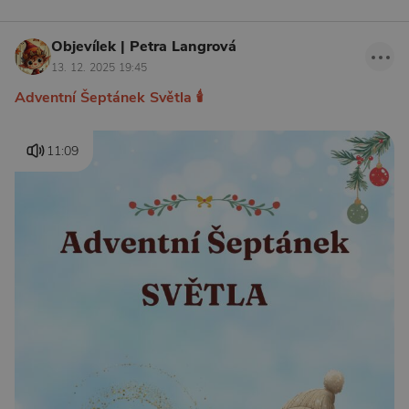
Objevílek | Petra Langrová
13. 12. 2025 19:45
Adventní Šeptánek Světla 🕯
11:09