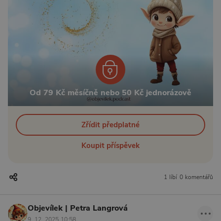
Od 79 Kč měsíčně nebo 50 Kč jednorázově
Zřídit předplatné
Koupit příspěvek
1 líbí
0 komentářů
Objevílek | Petra Langrová
9. 12. 2025 10:58