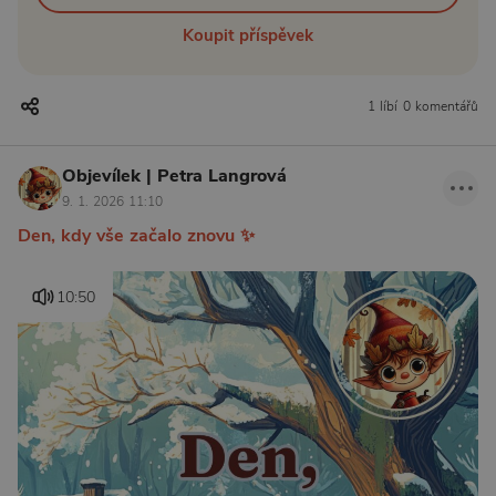
Koupit příspěvek
1 líbí
0 komentářů
Objevílek | Petra Langrová
9. 1. 2026 11:10
Den, kdy vše začalo znovu ✨
10:50