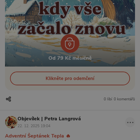
Od 79 Kč měsíčně
Klikněte pro odemčení
0 líbí
0 komentářů
Objevílek | Petra Langrová
22. 12. 2025 19:04
Adventní Šeptánek Tepla 🔥