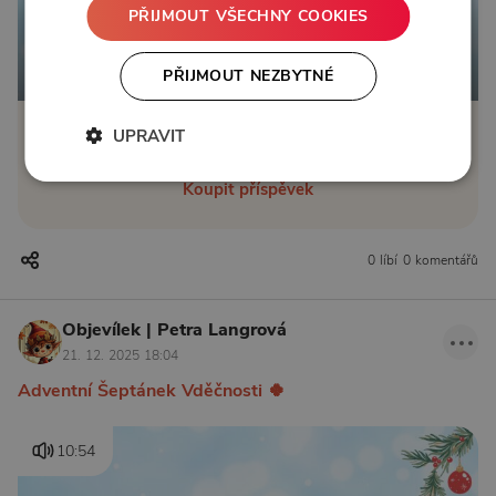
PŘIJMOUT VŠECHNY COOKIES
Od 219 Kč měsíčně nebo 50 Kč jednorázově
PŘIJMOUT NEZBYTNÉ
UPRAVIT
Zřídit předplatné
Koupit příspěvek
0 líbí
0 komentářů
Objevílek | Petra Langrová
21. 12. 2025 18:04
Adventní Šeptánek Vděčnosti 🍀
10:54