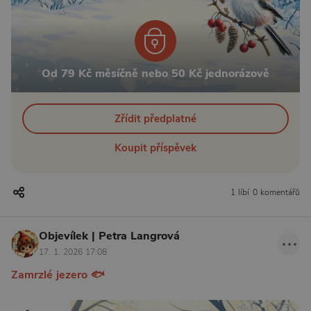
Od 79 Kč měsíčně nebo 50 Kč jednorázově
Zřídit předplatné
Koupit příspěvek
1 líbí
0 komentářů
Objevílek | Petra Langrová
17. 1. 2026 17:08
Zamrzlé jezero 🐟