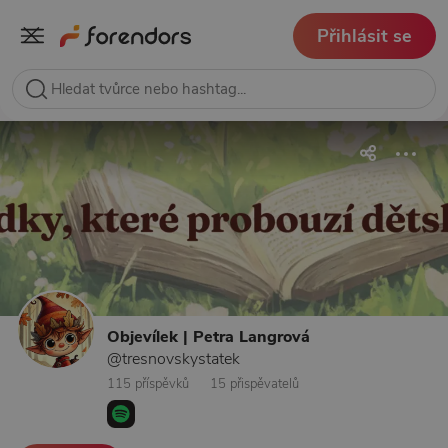
Přihlásit se
Objevílek | Petra Langrová
@tresnovskystatek
115 příspěvků
15 přispěvatelů