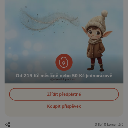
Od 219 Kč měsíčně nebo 50 Kč jednorázově
Zřídit předplatné
Koupit příspěvek
0 líbí
0 komentářů