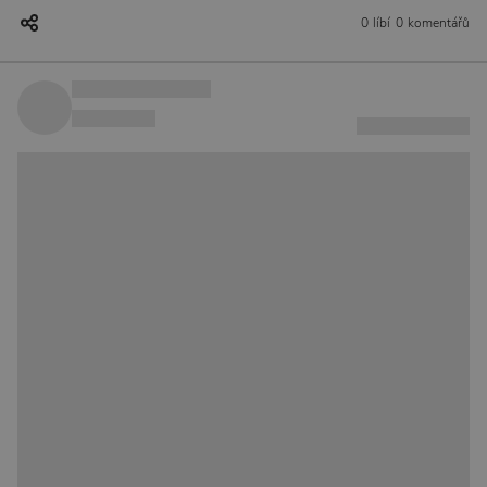
0 líbí
0 komentářů