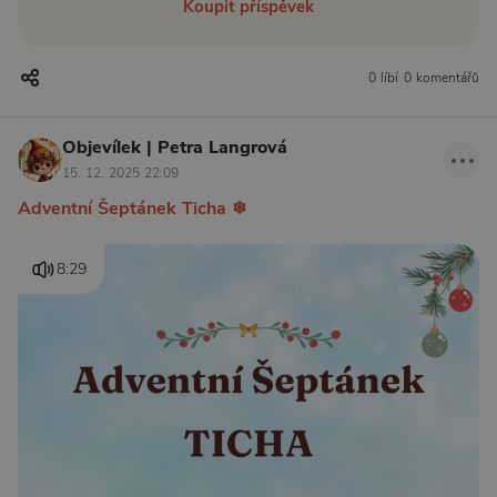
Koupit příspěvek
0 líbí
0 komentářů
Objevílek | Petra Langrová
15. 12. 2025 22:09
Adventní Šeptánek Ticha ❄
8:29