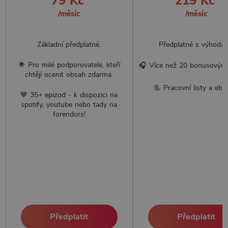
79 Kč
219 Kč
/měsíc
/měsíc
Základní předplatné.
Předplatné s výhodam
🌟 Pro milé podporovatele, kteří
🎧 Více než 20 bonusových
chtějí ocenit obsah zdarma.
📃 Pracovní listy a ebo
🤎 35+ epizod - k dispozici na
spotify, youtube nebo tady na
forendors!
Předplatit
Předplatit