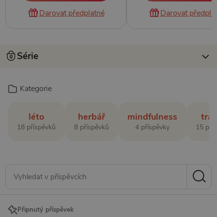
Darovat předplatné
Darovat předpla
Série
Kategorie
léto
herbář
mindfulness
tra
18 příspěvků
8 příspěvků
4 příspěvky
15 pří
Připnutý příspěvek