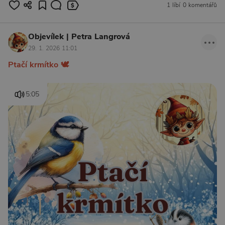
1 líbí
0 komentářů
Objevílek | Petra Langrová
29. 1. 2026 11:01
Ptačí krmítko 🕊
5:05