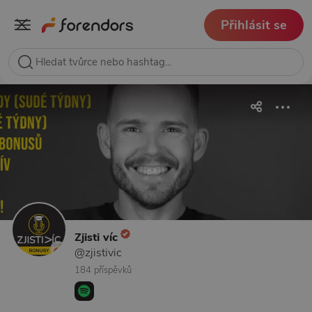
Přihlásit se
Zjisti víc
@zjistivic
184 příspěvků