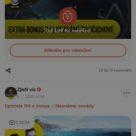
Od 190 Kč měsíčně
Klikněte pro odemčení
16 líbí
8 komentářů
Zjisti víc
6. 7. 2026 14:59
Epizoda 94 a bonus – Neznámé oceány
1:15:04