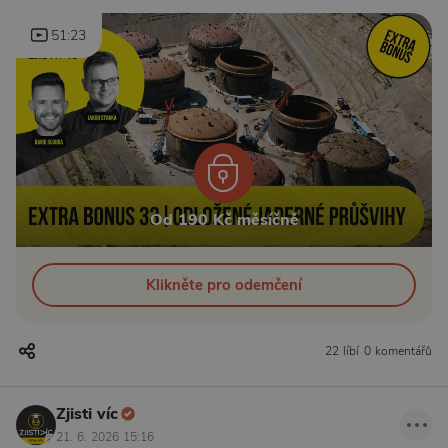
51:23
Od 190 Kč měsíčně
Klikněte pro odemčení
22 líbí
0 komentářů
Zjisti víc
21. 6. 2026 15:16