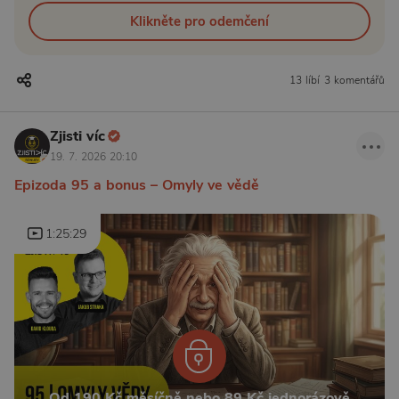
Klikněte pro odemčení
13 líbí
3 komentářů
Zjisti víc
19. 7. 2026 20:10
Epizoda 95 a bonus – Omyly ve vědě
1:25:29
Od 190 Kč měsíčně nebo 89 Kč jednorázově