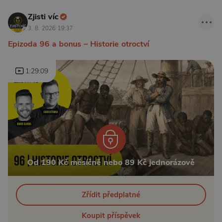
Zjisti víc
3. 8. 2026 19:37
Epizoda 96 a bonus – Historie otroctví
1:29:09
Od 190 Kč měsíčně nebo 89 Kč jednorázově
Zřídit předplatné
Koupit příspěvek