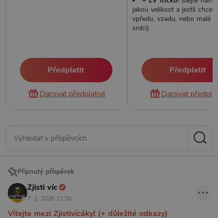
+ ZV tričko!
(dejte nám 
jakou velikost a jestli chcet
vpředu, vzadu, nebo malé v
srdci)
Předplatit
Předplatit
Darovat předplatné
Darovat předpla
Připnutý příspěvek
Zjisti víc
7. 2. 2026 12:50
Vítejte mezi Zjistivícáky! (+ důležité odkazy)