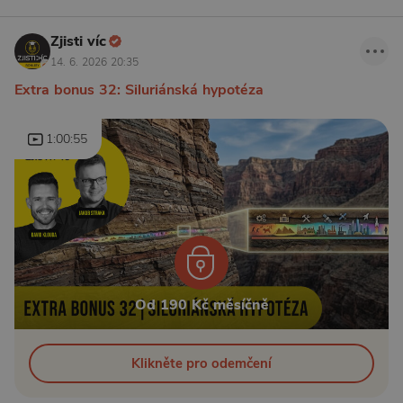
Zjisti víc
14. 6. 2026 20:35
Extra bonus 32: Siluriánská hypotéza
1:00:55
Od 190 Kč měsíčně
Klikněte pro odemčení