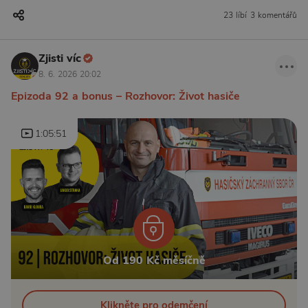
23 líbí
3 komentářů
Zjisti víc
8. 6. 2026 20:02
Epizoda 92 a bonus – Rozhovor: Život hasiče
1:05:51
Od 190 Kč měsíčně
Klikněte pro odemčení