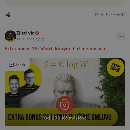
10 líbí
6 komentářů
Zjisti víc
26. 7. 2026 17:02
Extra bonus 35: Vědci, kterým dlužíme omluvu
37:05
Od 190 Kč měsíčně