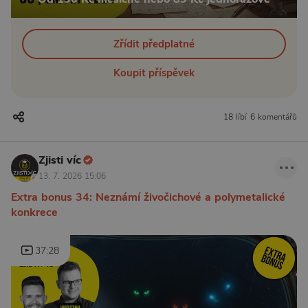
Zřídit předplatné
Koupit příspěvek
18 líbí
6 komentářů
Zjisti víc
13. 7. 2026 15:06
Extra bonus 34: Neznámí živočichové a polymetalické
konkrece
37:28