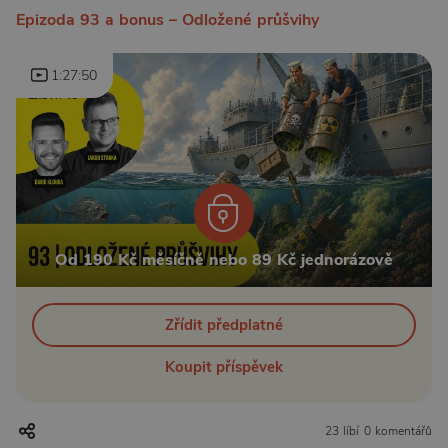
Epizoda 93 a bonus – Odložené průšvihy
1:27:50
Od 190 Kč měsíčně nebo 89 Kč jednorázově
Zřídit předplatné
Koupit příspěvek
23 líbí
0 komentářů