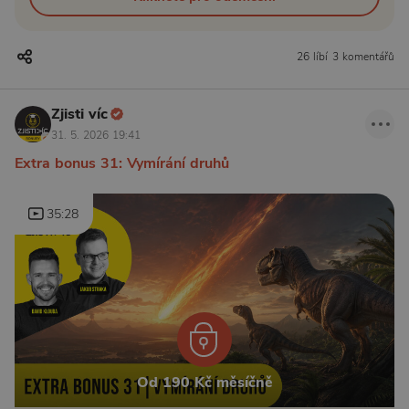
26 líbí
3 komentářů
Zjisti víc
31. 5. 2026 19:41
Extra bonus 31: Vymírání druhů
35:28
Od 190 Kč měsíčně