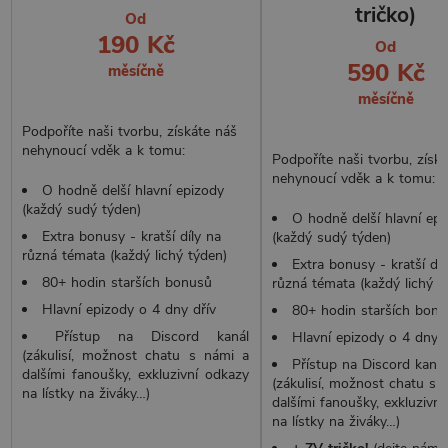
tričko)
Od
190 Kč
Od
590 Kč
měsíčně
měsíčně
Podpoříte naši tvorbu, získáte náš
nehynoucí vděk a k tomu:
Podpoříte naši tvorbu, získ
nehynoucí vděk a k tomu:
O hodně delší hlavní epizody
(každý sudý týden)
O hodně delší hlavní ep
Extra bonusy - kratší díly na
(každý sudý týden)
různá témata (každý lichý týden)
Extra bonusy - kratší díl
80+ hodin starších bonusů
různá témata (každý lichý t
Hlavní epizody o 4 dny dřív
80+ hodin starších bon
Přístup na Discord kanál
Hlavní epizody o 4 dny d
(zákulisí, možnost chatu s námi a
Přístup na Discord kanál
dalšími fanoušky, exkluzivní odkazy
(zákulisí, možnost chatu s 
na lístky na živáky…)
dalšími fanoušky, exkluzivn
na lístky na živáky…)