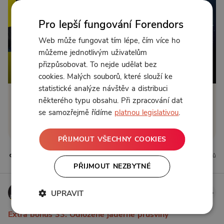
Pro lepší fungování Forendors
Web může fungovat tím lépe, čím více ho
můžeme jednotlivým uživatelům
přizpůsobovat. To nejde udělat bez
Od 190 Kč měsíčně nebo 89 Kč jednorázově
cookies. Malých souborů, které slouží ke
statistické analýze návštěv a distribuci
některého typu obsahu. Při zpracování dat
Zřídit předplatné
se samozřejmě řídíme
platnou legislativou
.
Koupit příspěvek
PŘIJMOUT VŠECHNY COOKIES
24 líbí
1 komentářů
PŘIJMOUT NEZBYTNÉ
Zjisti víc
UPRAVIT
28. 6. 2026 16:42
Extra bonus 33: Odložené jaderné průšvihy