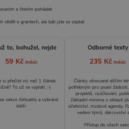
 psaním a čtením pohádek.
.
i vědět o grantech, ale báli jste se zeptat.
už to, bohužel, nejde
Odborné texty
59 Kč
235 Kč
/měsíc
/měsíc
 si přečíst víc než 1 článek
Články věnované dílčím t
íčně? To už se vyplatí ;-)
potřebným pro psaní žádosti, 
projektů, vyúčtování, public
ze sekce Aktuality a vybrané
Základní minima z oblasti pl
další.
účetnictví, mzdové agendy, říz
vedení týmů, dárcovství 
Přístup do všech sekc