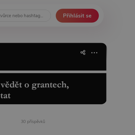
Přihlásit se
30 příspěvků