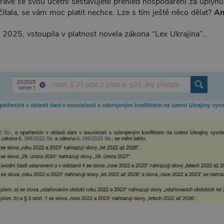
rávě se svou účetní sestavujete přehled hospodaření za uplynul
tala, se vám moc platit nechce. Lze s tím ještě něco dělat?
An
 2025, vstoupila v platnost novela zákona “Lex Ukrajina”…