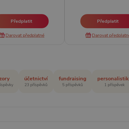
Předplatit
Předplatit
Darovat předplatné
Darovat předplatn
zory
účetnictví
fundraising
personalisti
říspěvky
23 příspěvků
5 příspěvků
1 příspěvek