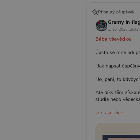
Připnutý příspěvek
Granty in flag
1. 10. 2023 19:42
Bába vševědka
Často se mne lidi pta
"Jak napsat úspěšný
"Jo, paní, to kdybyc
Ale díky těm získan
studia nebo vědeck
zobrazit více