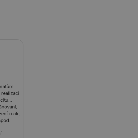
ématům
realizaci
itu...
ánování,
ení rizik,
apod.
í.