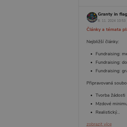
Granty in flag
8. 11. 2024 10:53
Články a témata p
Nejbližší články:
Fundraising: m
Fundraising: dot
Fundraising: gra
Připravovaná soubo
Tvorba žádosti
Mzdové minim
Realistický…
zobrazit více