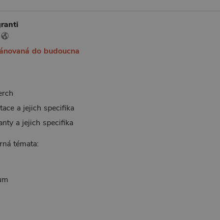
ranti
lánovaná do budoucna
erch
ace a jejich specifika
nty a jejich specifika
rná témata:
um