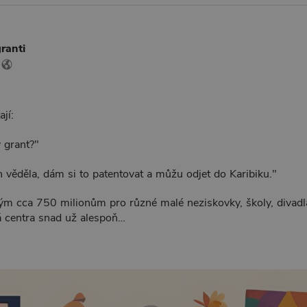
ranti
jí:
 grant?"
h věděla, dám si to patentovat a můžu odjet do Karibiku."
ým cca 750 milionům pro různé malé neziskovky, školy, divadla
á centra snad už alespoň…