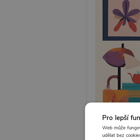
Pro lepší fu
Web může fungova
udělat bez cookies