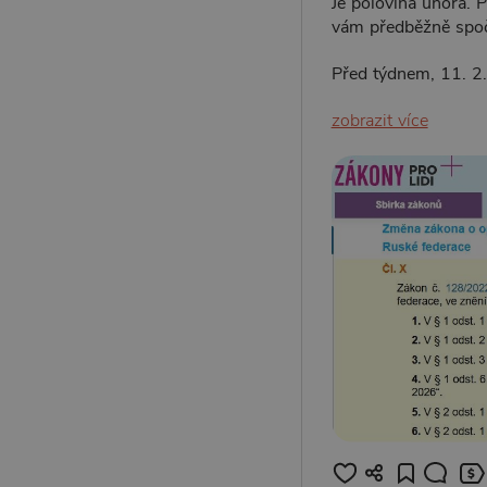
Je polovina února. P
vám předběžně spočí
Před týdnem, 11. 2.
zobrazit více