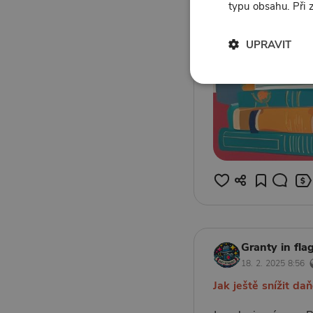
typu obsahu. Při
UPRAVIT
Granty in flag
18. 2. 2025 8:56
Jak ještě snížit d