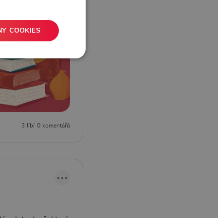
NY COOKIES
3 líbí
0 komentářů