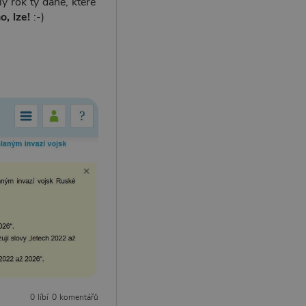
ý rok ty daně, které
o, lze!
:-)
0 líbí
0 komentářů