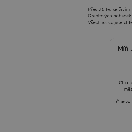
Přes 25 let se živím
Grantových pohádek
Všechno, co jste chtěl
Míň 
Chcete
měs
Články 