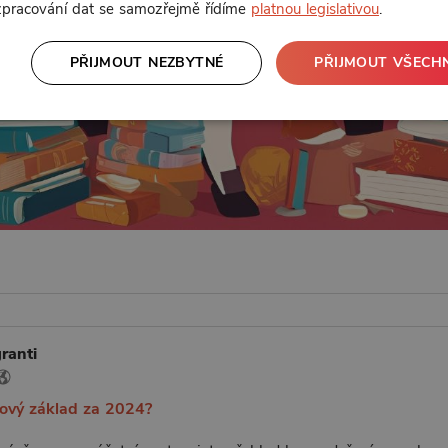
 zpracování dat se samozřejmě řídíme
platnou legislativou
.
PŘIJMOUT NEZBYTNÉ
PŘIJMOUT VŠECH
ranti
aňový základ za 2024?