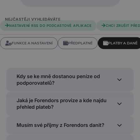
NEJČASTĚJI VYHLEDÁVÁTE
NASTAVENÍ RSS DO PODCASTOVÉ APLIKACE
CHCI ZRUŠIT PŘE
FUNKCE A NASTAVENÍ
PŘEDPLATNÉ
PLATBY A DANĚ
Kdy se ke mně dostanou peníze od
podporovatelů?
Příkazy k odeslání peněz zadáváme vždy
Jaká je Forendors provize a kde najdu
5. den v měsíci a převod trvá ze zákona
přehled plateb?
maximálně 2 pracovní dny. Vzhledem k tomu,
že podporovatelé mají možnost objednávat
Všechny poplatky, které si Forendors strhává,
předplatné kdykoli v průběhu kalendářního
najdete v našem
Musím své příjmy z Forendors danit?
ceníku
. Na váš e-mail každý
měsíce, které platí až do stejného dne
měsíc posíláme přehledný výpis plateb
následujícího měsíce, jsou peníze vypláceny
objednaných předplatných, jednorázové
Ano. Variant je více, doporučujeme proto
měsíc následující po skončení předplaceného