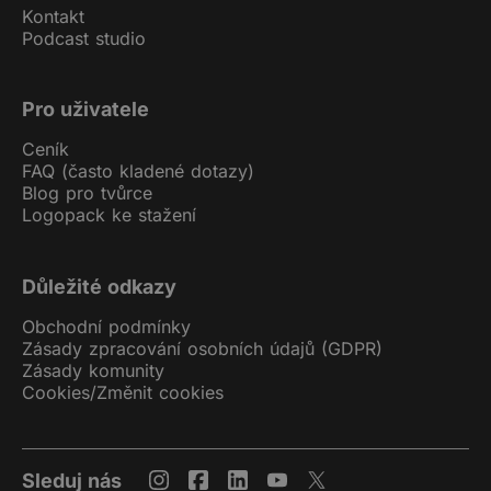
Kontakt
Podporovatelům umožníme odeslat vám
Podcast studio
generovaný email s žádostí o fakturu. Vy
máte povinnost ji vystavit.
Pro uživatele
Co když uživatel automaticky vystavenou
fakturu neuhradí?
Ceník
FAQ (často kladené dotazy)
Taková situace nemůže nastat, protože platba
Blog pro tvůrce
probíhá okamžitě. Platba je realizována
Logopack ke stažení
platební kartou přes platební bránu
v okamžiku objednávky
předplatného. Je to podobné, jako byste
platili kartou v obchodě a následně dostali
Důležité odkazy
účtenku. Stejně to funguje i u jednorázových
Obchodní podmínky
plateb hrazených okamžitým převodem
Zásady zpracování osobních údajů (GDPR)
na účet. Automatická faktura se vystaví až
Zásady komunity
v momentě, kdy platba proběhne.
Cookies
/
Změnit cookies
Automaticky vystavované faktury slouží pouze
jako doklady pro účetnictví. V momentě,
kdy jsou vystaveny, jsou už uhrazené.
Sleduj nás
Jaké údaje najdu na automaticky vystavené