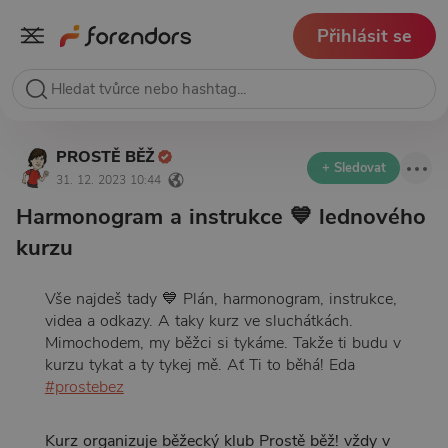
Přihlásit se
PROSTĚ BĚŽ
+ Sledovat
31. 12. 2023 10:44
Harmonogram a instrukce 💙 lednového
kurzu
Vše najdeš tady 💙 Plán, harmonogram, instrukce,
videa a odkazy. A taky kurz ve sluchátkách.
Mimochodem, my běžci si tykáme. Takže ti budu v
kurzu tykat a ty tykej mě. Ať Ti to běhá! Eda
#prostebez
Kurz organizuje běžecký klub Prostě běž! vždy v