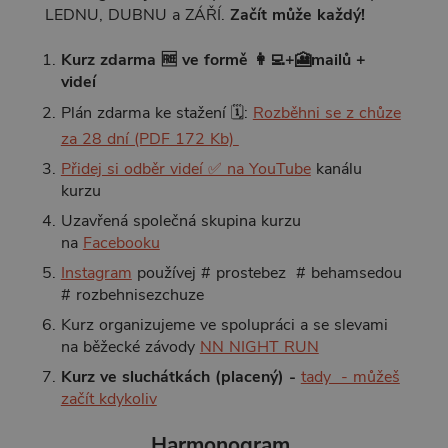
LEDNU, DUBNU a ZÁŘÍ.
Začít může každý!
Kurz zdarma 🆓 ve formě 👩‍💻+🎦mailů +
videí
Plán zdarma ke stažení 🗓️:
Rozběhni se z chůze
za 28 dní (PDF 172 Kb)
Přidej si odběr videí ✅ na YouTube
kanálu
kurzu
Uzavřená společná skupina kurzu
na
Facebooku
Instagram
používej # prostebez # behamsedou
# rozbehnisezchuze
Kurz organizujeme ve spolupráci a se slevami
na běžecké závody
NN NIGHT RUN
Kurz ve sluchátkách (placený) -
tady - můžeš
začít kdykoliv
Harmonogram