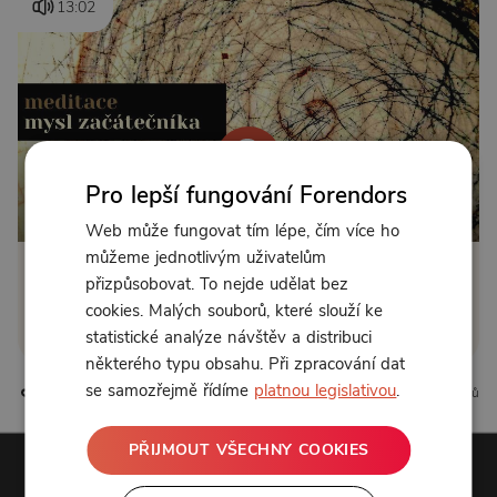
13:02
Pro lepší fungování Forendors
Od 129 Kč měsíčně
Web může fungovat tím lépe, čím více ho
můžeme jednotlivým uživatelům
Klikněte pro odemčení
přizpůsobovat. To nejde udělat bez
cookies. Malých souborů, které slouží ke
nebo se
přihlaste
statistické analýze návštěv a distribuci
některého typu obsahu. Při zpracování dat
se samozřejmě řídíme
platnou legislativou
.
6 líbí
0 komentářů
PŘIJMOUT VŠECHNY COOKIES