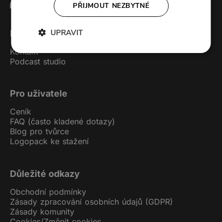
PŘIJMOUT NEZBYTNÉ
UPRAVIT
Forendors
Kontakt
Podcast studio
Pro uživatele
Ceník
FAQ (často kladené dotazy)
Blog pro tvůrce
Logopack ke stažení
Důležité odkazy
Obchodní podmínky
Zásady zpracování osobních údajů (GDPR)
Zásady komunity
Cookies
/
Změnit cookies