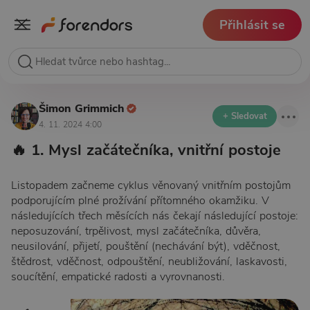
Přihlásit se
Šimon Grimmich
+ Sledovat
4. 11. 2024 4:00
🔥 1. Mysl začátečníka, vnitřní postoje
Listopadem začneme cyklus věnovaný vnitřním postojům
podporujícím plné prožívání přítomného okamžiku. V
následujících třech měsících nás čekají následující postoje:
neposuzování, trpělivost, mysl začátečníka, důvěra,
neusilování, přijetí, pouštění (nechávání být), vděčnost,
štědrost, vděčnost, odpouštění, neubližování, laskavosti,
soucítění, empatické radosti a vyrovnanosti.