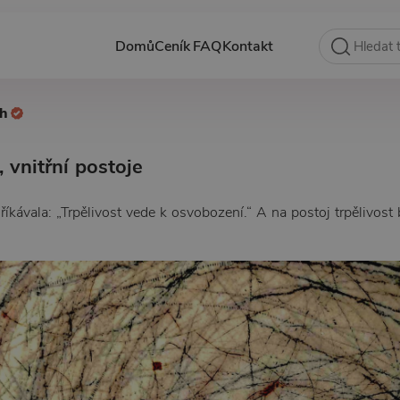
Domů
Ceník
FAQ
Kontakt
ch
, vnitřní postoje
 říkávala: „Trpělivost vede k osvobození.“ A na postoj trpělivos