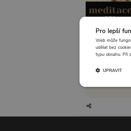
Pro lepší fu
Web může fungova
udělat bez cookies
typu obsahu. Při
UPRAVIT