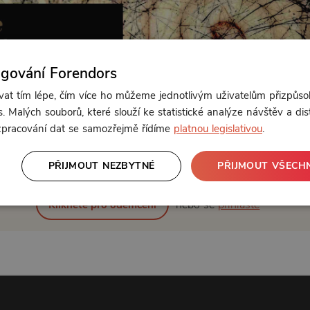
ngování Forendors
t tím lépe, čím více ho můžeme jednotlivým uživatelům přizpůso
. Malých souborů, které slouží ke statistické analýze návštěv a dis
 zpracování dat se samozřejmě řídíme
platnou legislativou
.
Od 129 Kč měsíčně
PŘIJMOUT NEZBYTNÉ
PŘIJMOUT VŠECH
nebo se
přihlaste
Klikněte pro odemčení