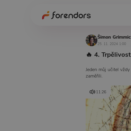
Šimon Grimmi
25. 11. 2024 1:00
🔥 4. Trpělivost
Jeden můj učitel vždy
zaměřili.
11:26