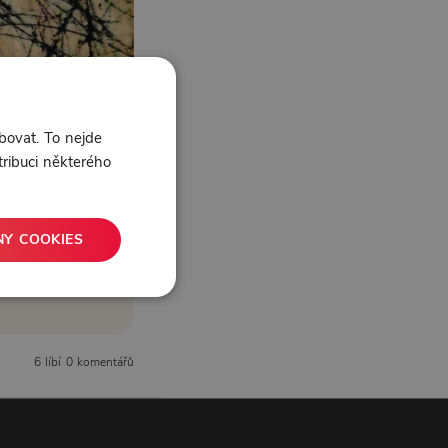
bovat. To nejde
tribuci některého
NY COOKIES
6 líbí
0 komentářů