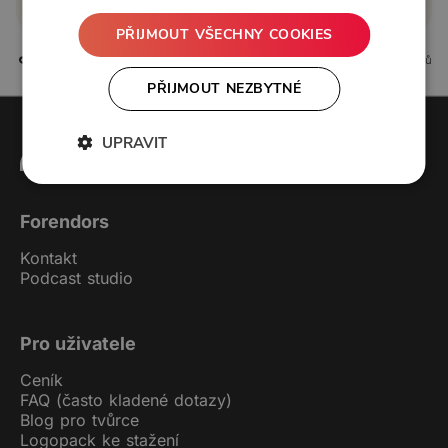
nebo se
přihlaste
PŘIJMOUT VŠECHNY COOKIES
3 líbí
0 komentářů
PŘIJMOUT NEZBYTNÉ
UPRAVIT
Forendors
Kontakt
Podcast studio
Pro uživatele
Ceník
FAQ (často kladené dotazy)
Blog pro tvůrce
Logopack ke stažení