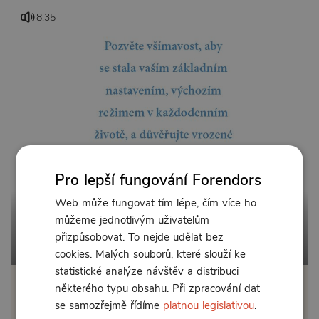
8:35
Pro lepší fungování Forendors
Web může fungovat tím lépe, čím více ho
můžeme jednotlivým uživatelům
přizpůsobovat. To nejde udělat bez
Od 129 Kč měsíčně
cookies. Malých souborů, které slouží ke
statistické analýze návštěv a distribuci
některého typu obsahu. Při zpracování dat
Klikněte pro odemčení
se samozřejmě řídíme
platnou legislativou
.