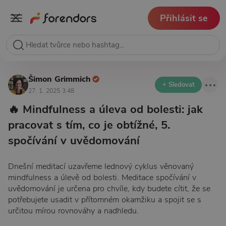
Přihlásit se
Šimon Grimmich
+ Sledovat
27. 1. 2025 3:48
🔥 Mindfulness a úleva od bolesti: jak
pracovat s tím, co je obtížné, 5.
spočívání v uvědomování
Dnešní meditací uzavřeme lednový cyklus věnovaný
mindfulness a úlevě od bolesti. Meditace spočívání v
uvědomování je určena pro chvíle, kdy budete cítit, že se
potřebujete usadit v přítomném okamžiku a spojit se s
určitou mírou rovnováhy a nadhledu.