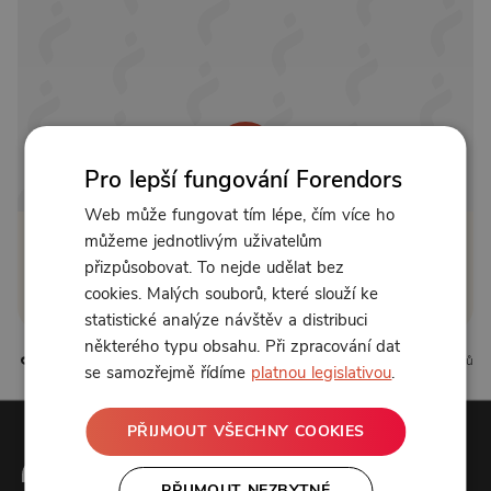
Pro lepší fungování Forendors
Web může fungovat tím lépe, čím více ho
můžeme jednotlivým uživatelům
Klikněte pro odemčení
přizpůsobovat. To nejde udělat bez
cookies. Malých souborů, které slouží ke
nebo se
přihlaste
statistické analýze návštěv a distribuci
některého typu obsahu. Při zpracování dat
0 líbí
0 komentářů
se samozřejmě řídíme
platnou legislativou
.
PŘIJMOUT VŠECHNY COOKIES
PŘIJMOUT NEZBYTNÉ