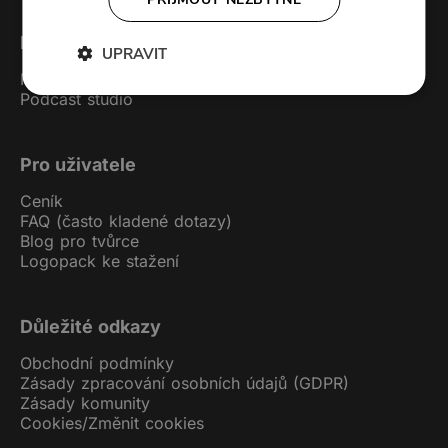
Forendors
UPRAVIT
Kontakt
Podcast studio
Pro uživatele
Ceník
FAQ (často kladené dotazy)
Blog pro tvůrce
Logopack ke stažení
Důležité odkazy
Obchodní podmínky
Zásady zpracování osobních údajů (GDPR)
Zásady komunity
Cookies
/
Změnit cookies