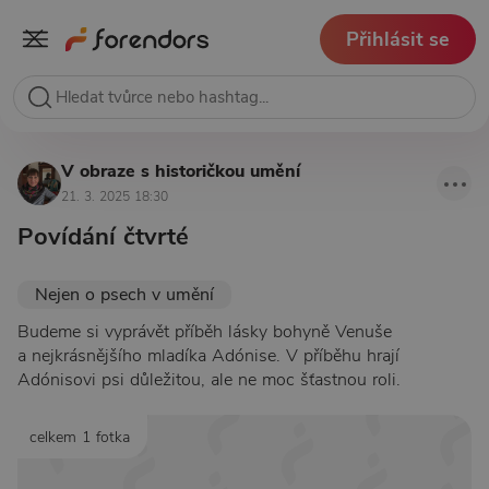
Přihlásit se
V obraze s historičkou umění
21. 3. 2025 18:30
Povídání čtvrté
Nejen o psech v umění
Budeme si vyprávět příběh lásky bohyně Venuše
a nejkrásnějšího mladíka Adónise. V příběhu hrají
Adónisovi psi důležitou, ale ne moc šťastnou roli.
celkem 1 fotka