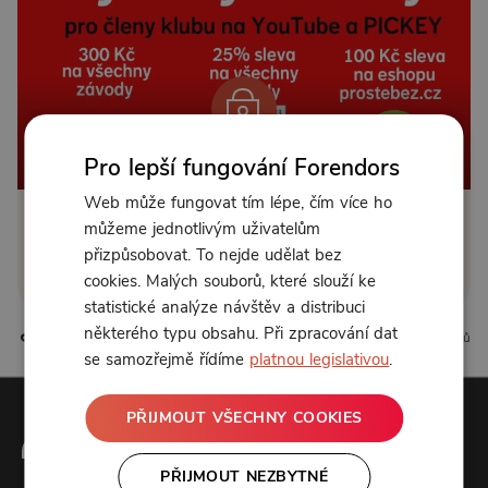
Od 149 Kč měsíčně
Pro lepší fungování Forendors
Web může fungovat tím lépe, čím více ho
můžeme jednotlivým uživatelům
Klikněte pro odemčení
přizpůsobovat. To nejde udělat bez
nebo se
přihlaste
cookies. Malých souborů, které slouží ke
statistické analýze návštěv a distribuci
některého typu obsahu. Při zpracování dat
0 líbí
0 komentářů
se samozřejmě řídíme
platnou legislativou
.
PŘIJMOUT VŠECHNY COOKIES
PŘIJMOUT NEZBYTNÉ