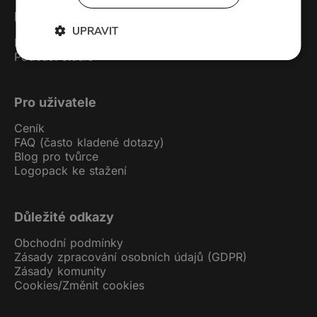
Forendors
UPRAVIT
Kontakt
Podcast studio
Pro uživatele
Ceník
FAQ (často kladené dotazy)
Blog pro tvůrce
Logopack ke stažení
Důležité odkazy
Obchodní podmínky
Zásady zpracování osobních údajů (GDPR)
Zásady komunity
Cookies
/
Změnit cookies