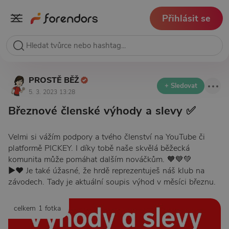
Přihlásit se
PROSTĚ BĚŽ
+ Sledovat
5. 3. 2023 13:28
Březnové členské výhody a slevy ✅
Velmi si vážím podpory a tvého členství na YouTube či
platformě PICKEY. I díky tobě naše skvělá běžecká
komunita může pomáhat dalším nováčkům. 🧡💙💚
▶️♥️ Je také úžasné, že hrdě reprezentuješ náš klub na
závodech. Tady je aktuální soupis výhod v měsíci březnu.
celkem 1 fotka