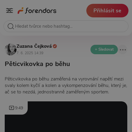
Přihlásit se
Zuzana Čejková
+ Sledovat
7. 6. 2025 14:39
Pěticvikovka po běhu
Pěticvikovka po běhu zaměřená na vyrovnání napětí mezi
svaly kolem kyčlí a kolen a vykompenzování běhu, který je,
ač se to nezdá, jednostranně zaměřeným sportem.
9:49