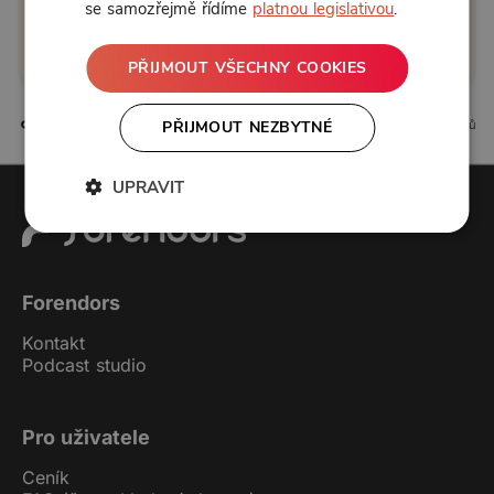
se samozřejmě řídíme
platnou legislativou
.
Klikněte pro odemčení
nebo se
přihlaste
PŘIJMOUT VŠECHNY COOKIES
78 líbí
23 komentářů
PŘIJMOUT NEZBYTNÉ
UPRAVIT
Forendors
Kontakt
Podcast studio
Pro uživatele
Ceník