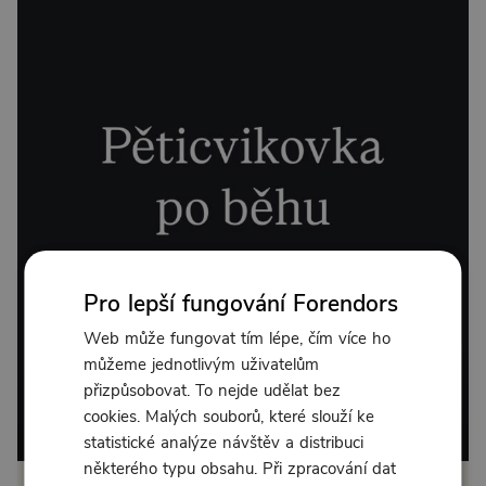
Pro lepší fungování Forendors
Web může fungovat tím lépe, čím více ho
můžeme jednotlivým uživatelům
přizpůsobovat. To nejde udělat bez
cookies. Malých souborů, které slouží ke
Od 240 Kč měsíčně
statistické analýze návštěv a distribuci
některého typu obsahu. Při zpracování dat