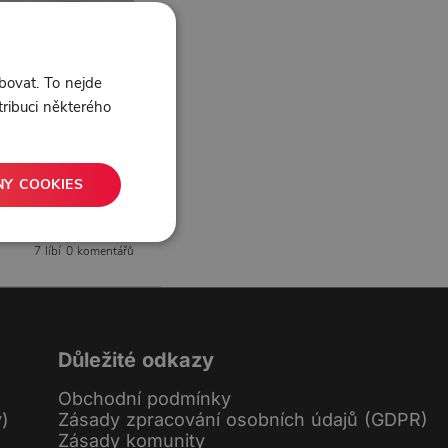
bovat. To nejde
tribuci některého
NY COOKIES
7 líbí
0 komentářů
Důležité odkazy
Obchodní podmínky
y)
Zásady zpracování osobních údajů (GDPR)
Zásady komunity