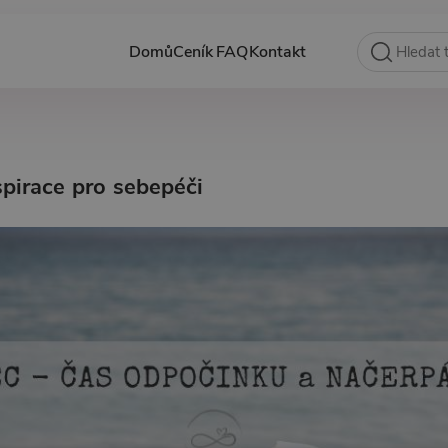
Domů
Ceník
FAQ
Kontakt
pirace pro sebepéči