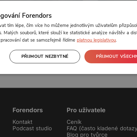
ngování Forendors
t tím lépe, čím více ho můžeme jednotlivým uživatelům přizpůso
Od 142 Kč měsíčně nebo 69 Kč jednorázově
. Malých souborů, které slouží ke statistické analýze návštěv a dis
 zpracování dat se samozřejmě řídíme
platnou legislativou
.
PŘIJMOUT NEZBYTNÉ
PŘIJMOUT VŠECH
Zřídit předplatné
Koupit příspěvek
Forendors
Pro uživatele
Kontakt
Ceník
Podcast studio
FAQ (často kladené dotaz
Blog pro tvůrce