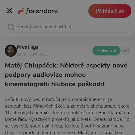
Přihlásit se
První liga
+ Sledovat
22. 10. 2025 11:23
Matěj Chlupáček: Některé aspekty nové
podpory audiovize mohou
kinematografii hluboce poškodit
Svůj filmový debut natočil již v osmnácti letech, je
samouk, bez filmových škol, a za měsíc zkonzumuje okolo
16 filmových premiér. Jeho produkční firma Barletta má na
kontě řadu výrazných projektů jako Iveta, Dcera národa, To
se vysvětlí, soudruzi!, Iveta, Karlos, Život k sežrání nebo
Úsvit. S producentem a režisérem Matějem Chlupáčkem