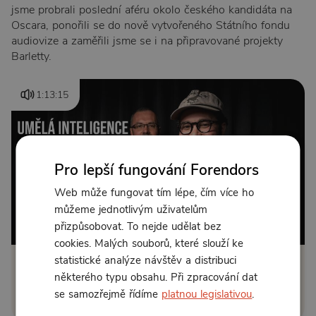
jsme probrali poslední aféru okolo českého kandidáta na
Oscara, ponořili se do nově vytvořeného Státního fondu
audiovize a zaměřili jsme se i na připravované projekty
Barletty.
1:13:15
Pro lepší fungování Forendors
Web může fungovat tím lépe, čím více ho
můžeme jednotlivým uživatelům
Od 169 Kč měsíčně
přizpůsobovat. To nejde udělat bez
cookies. Malých souborů, které slouží ke
statistické analýze návštěv a distribuci
Klikněte pro odemčení
některého typu obsahu. Při zpracování dat
se samozřejmě řídíme
platnou legislativou
.
nebo se
přihlaste