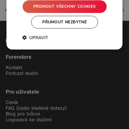
PŘIJMOUT VŠECHNY COOKIES
0 líbí
0 komentářů
PŘIJMOUT NEZBYTNÉ
UPRAVIT
Forendors
Kontakt
Podcast studio
Pro uživatele
Ceník
FAQ (často kladené dotazy)
Blog pro tvůrce
Logopack ke stažení