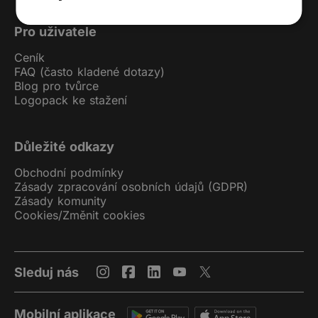
Pro uživatele
Ceník
FAQ (často kladené dotazy)
Blog pro tvůrce
Logopack ke stažení
Důležité odkazy
Obchodní podmínky
Zásady zpracování osobních údajů (GDPR)
Zásady komunity
Cookies
/
Změnit cookies
Sleduj nás
Mobilní aplikace