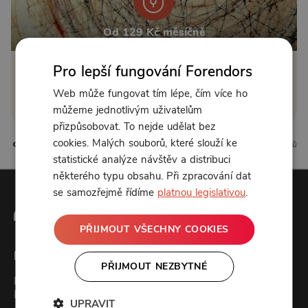
Od 129 Kč měsíčně
Pro lepší fungování Forendors
Klikněte pro odemčení
Web může fungovat tím lépe, čím více ho
nebo se
přihlaste
můžeme jednotlivým uživatelům
přizpůsobovat. To nejde udělat bez
cookies. Malých souborů, které slouží ke
4 líbí
0 komentářů
statistické analýze návštěv a distribuci
některého typu obsahu. Při zpracování dat
se samozřejmě řídíme
platnou legislativou
.
PŘIJMOUT VŠECHNY COOKIES
Forendors
PŘIJMOUT NEZBYTNÉ
Kontakt
Podcast studio
UPRAVIT