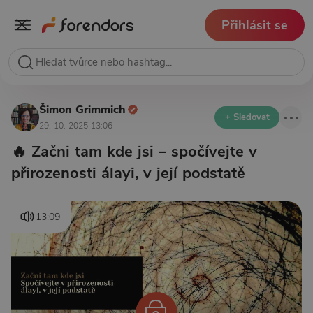
Přihlásit se
Šimon Grimmich
+ Sledovat
29. 10. 2025 13:06
️‍🔥 Začni tam kde jsi – spočívejte v
přirozenosti álayi, v její podstatě
13:09