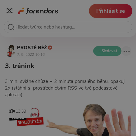
Přihlásit se
PROSTĚ BĚŽ
+ Sledovat
7. 9. 2022 10:16
3. trénink
3 min. svižné chůze + 2 minuta pomalého běhu, opakuj
2x (stáhni si prostřednictvím RSS ve tvé podcastové
aplikaci)
13:39