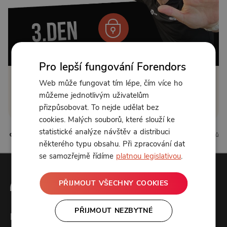
Od 149 Kč měsíčně
Pro lepší fungování Forendors
Web může fungovat tím lépe, čím více ho
Klikněte pro odemčení
můžeme jednotlivým uživatelům
nebo se
přihlaste
přizpůsobovat. To nejde udělat bez
cookies. Malých souborů, které slouží ke
statistické analýze návštěv a distribuci
6 líbí
5 komentářů
některého typu obsahu. Při zpracování dat
se samozřejmě řídíme
platnou legislativou
.
PŘIJMOUT VŠECHNY COOKIES
PŘIJMOUT NEZBYTNÉ
Forendors