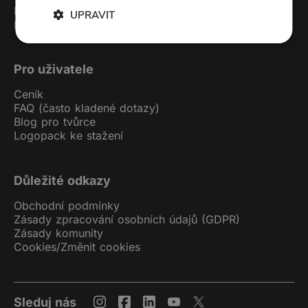
Kontakt
UPRAVIT
Podcast studio
Pro uživatele
Ceník
FAQ (často kladené dotazy)
Blog pro tvůrce
Logopack ke stažení
Důležité odkazy
Obchodní podmínky
Zásady zpracování osobních údajů (GDPR)
Zásady komunity
Cookies
/
Změnit cookies
Sleduj nás