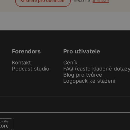
nebo se
přihlaste
Klikněte pro odemčení
Forendors
Pro uživatele
Kontakt
Ceník
Podcast studio
FAQ (často kladené dotaz
Blog pro tvůrce
Logopack ke stažení