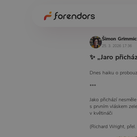
Šimon Grimmi
25. 3. 2026 17:36
✨ „Jaro přichá
Dnes haiku o probou
***
Jako přichází nesměle
s prvním vláskem zele
v květináči
(Richard Wright, přel