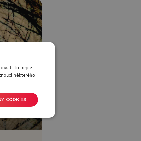
bovat. To nejde
tribuci některého
NY COOKIES