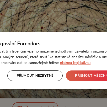
ngování Forendors
t tím lépe, čím více ho můžeme jednotlivým uživatelům přizpůso
. Malých souborů, které slouží ke statistické analýze návštěv a dis
 zpracování dat se samozřejmě řídíme
platnou legislativou
.
PŘIJMOUT NEZBYTNÉ
PŘIJMOUT VŠECH
Od 129 Kč měsíčně