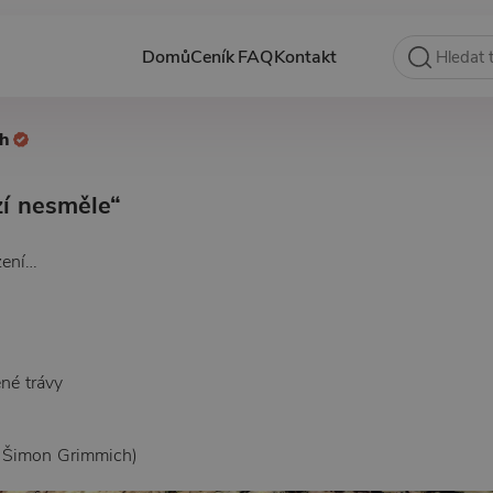
Domů
Ceník
FAQ
Kontakt
ch
zí nesměle“
zení…
né trávy
. Šimon Grimmich)