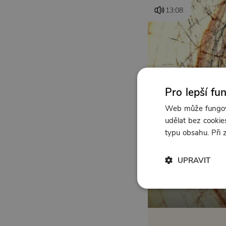
13:08
Pro lepší fu
Web může fungova
udělat bez cookies
typu obsahu. Při
UPRAVIT