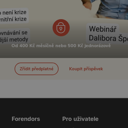
Od 400 Kč měsíčně nebo 500 Kč jednorázově
Zřídit předplatné
Koupit příspěvek
Forendors
Pro uživatele