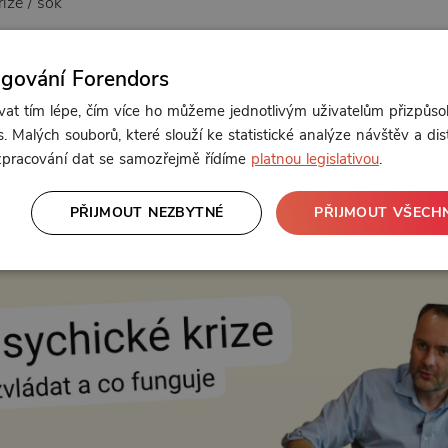
rize / šok
nost
ngování Forendors
lejte něco
t tím lépe, čím více ho můžeme jednotlivým uživatelům přizpůso
izikové chování
. Malých souborů, které slouží ke statistické analýze návštěv a dis
anuální činnosti
 zpracování dat se samozřejmě řídíme
platnou legislativou
.
zornosti
a
je
PŘIJMOUT NEZBYTNÉ
PŘIJMOUT VŠECH
uhý člověk v krizi