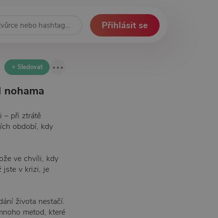
Přihlásit se
+ Sledovat
od nohama
– při ztrátě
ších období, kdy
ože ve chvíli, kdy
ste v krizi, je
ání života nestačí.
mnoho metod, které