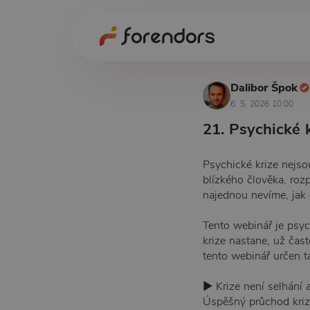
Dalibor Špok
6. 5. 2026 10:00
21. Psychické 
Psychické krize nejso
blízkého člověka, roz
najednou nevíme, jak 
Tento webinář je psych
krize nastane, už čas
tento webinář určen t
▶︎ Krize není selhání
Úspěšný průchod kriz