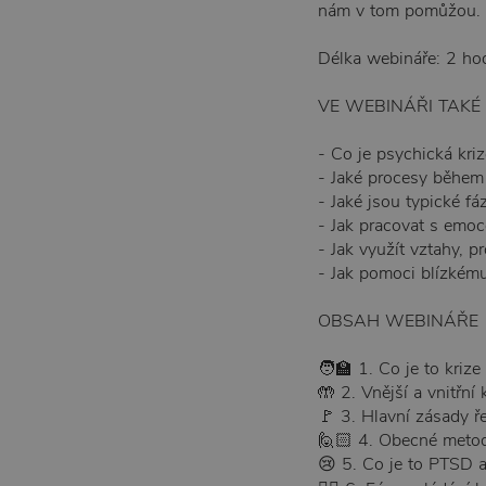
nám v tom pomůžou.
Délka webináře: 2 ho
VE WEBINÁŘI TAKÉ
- Co je psychická kriz
- Jaké procesy během 
- Jaké jsou typické f
- Jak pracovat s emoc
- Jak využít vztahy, pr
- Jak pomoci blízkému 
OBSAH WEBINÁŘE
🧑‍🏫 1. Co je to krize
🤲 2. Vnější a vnitřní 
🚩 3. Hlavní zásady ř
🙋🏻 4. Obecné metody
😢 5. Co je to PTSD a