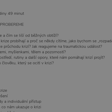
diny 49 minut
 PROBEREME
e a čím se liší od běžných obtíží?
krize probíhají a proč se někdy cítíme, jako bychom se „rozpada
áze průchodu krizí? Jak reagujeme na traumatickou událost?
emi, myšlenkami, tělem a pozorností?
ostředí, rutiny a další opory, které nám pomáhají krizí projít?
člověku, který se ocitl v krizi?
krize
ešení
 a individuální přístup
 co nám ukazuje o krizi