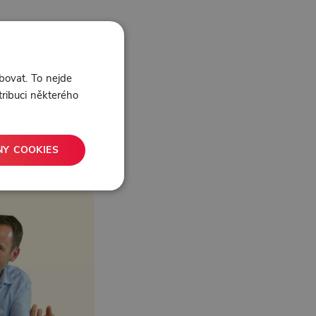
bovat. To nejde
tribuci některého
NY COOKIES