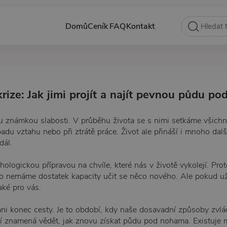
Domů
Ceník
FAQ
Kontakt
krize: Jak jimi projít a najít pevnou půdu p
u známkou slabosti. V průběhu života se s nimi setkáme všichni 
padu vztahu nebo při ztrátě práce. Život ale přináší i mnoho dal
dál.
ologickou přípravou na chvíle, které nás v životě vykolejí. Prot
to nemáme dostatek kapacity učit se něco nového. Ale pokud už j
aké pro vás.
 ani konec cesty. Je to období, kdy naše dosavadní způsoby zvlád
í znamená vědět, jak znovu získat půdu pod nohama. Existuje 