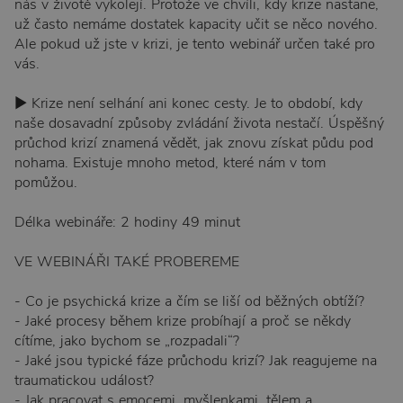
nás v životě vykolejí. Protože ve chvíli, kdy krize nastane,
už často nemáme dostatek kapacity učit se něco nového.
Ale pokud už jste v krizi, je tento webinář určen také pro
vás.
▶︎ Krize není selhání ani konec cesty. Je to období, kdy
naše dosavadní způsoby zvládání života nestačí. Úspěšný
průchod krizí znamená vědět, jak znovu získat půdu pod
nohama. Existuje mnoho metod, které nám v tom
pomůžou.
Délka webináře: 2 hodiny 49 minut
VE WEBINÁŘI TAKÉ PROBEREME
- Co je psychická krize a čím se liší od běžných obtíží?
- Jaké procesy během krize probíhají a proč se někdy
cítíme, jako bychom se „rozpadali“?
- Jaké jsou typické fáze průchodu krizí? Jak reagujeme na
traumatickou událost?
- Jak pracovat s emocemi, myšlenkami, tělem a