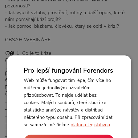
pozorností?
- Jak využít vztahy, prostředí, rutiny a další opory, které
nám pomáhají krizí projít?
- Jak pomoci blízkému člověku, který se ocitl v krizi?
OBSAH WEBINÁŘE
🧑‍🏫 1. Co je to krize
🤲 2. Vnější a vnitřní krize
🚩 3. Hlavní zásady řešení
Pro lepší fungování Forendors
🙋🏻 4. Obecné metody a individuální přístup
😢 5. Co je to PTSD a co nám ukazuje o krizi
Web může fungovat tím lépe, čím více ho
🚶‍♂️ 6. Fáze zvládání krize / šok
můžeme jednotlivým uživatelům
👇 7. Metody
přizpůsobovat. To nejde udělat bez
- Top 6
cookies. Malých souborů, které slouží ke
- Akceptace + přítomnost
statistické analýze návštěv a distribuci
- Plán a struktura: Dělejte něco
některého typu obsahu. Při zpracování dat
- Vyloučit alkohol a rizikové chování
se samozřejmě řídíme
platnou legislativou
.
- Pohyb + smysly + manuální činnosti
- Kontrola mysli a pozornosti