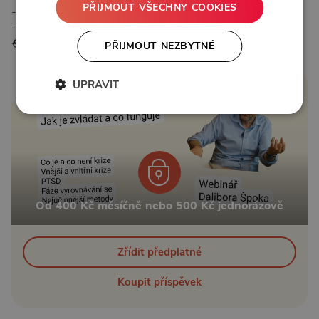
PŘIJMOUT VŠECHNY COOKIES
- Sociální vliv a média
- Sbírejte střípky naděje
⛑️ 8. Vážná krize / Druhý člověk v krizi
PŘIJMOUT NEZBYTNÉ
UPRAVIT
2:49:12
Od 400 Kč měsíčně nebo 500 Kč jednorázově
Zřídit předplatné
Koupit příspěvek