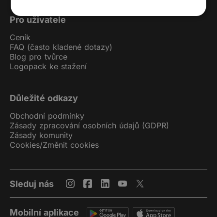
Pro uživatele
Ceník
FAQ (často kladené dotazy)
Blog pro tvůrce
Logopack ke stažení
Důležité odkazy
Obchodní podmínky
Zásady zpracování osobních údajů (GDPR)
Zásady komunity
Cookies
/
Změnit cookies
Sleduj nás
Mobilní aplikace