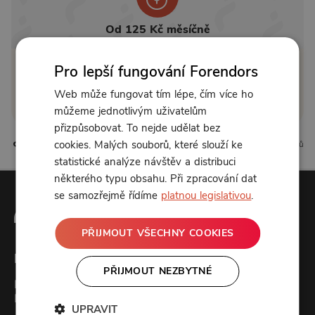
Od 125 Kč měsíčně
Pro lepší fungování Forendors
Klikněte pro odemčení
Web může fungovat tím lépe, čím více ho
nebo se
přihlaste
můžeme jednotlivým uživatelům
přizpůsobovat. To nejde udělat bez
cookies. Malých souborů, které slouží ke
0 líbí
0 komentářů
statistické analýze návštěv a distribuci
některého typu obsahu. Při zpracování dat
se samozřejmě řídíme
platnou legislativou
.
PŘIJMOUT VŠECHNY COOKIES
Forendors
PŘIJMOUT NEZBYTNÉ
Kontakt
Podcast studio
UPRAVIT