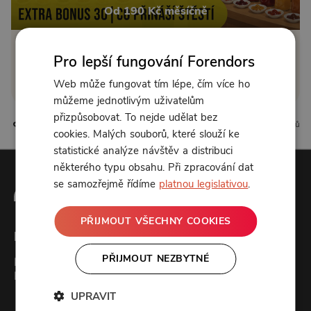
Od 190 Kč měsíčně
Klikněte pro odemčení
Pro lepší fungování Forendors
Web může fungovat tím lépe, čím více ho
nebo se
přihlaste
můžeme jednotlivým uživatelům
přizpůsobovat. To nejde udělat bez
25 líbí
1 komentářů
cookies. Malých souborů, které slouží ke
statistické analýze návštěv a distribuci
některého typu obsahu. Při zpracování dat
se samozřejmě řídíme
platnou legislativou
.
PŘIJMOUT VŠECHNY COOKIES
Forendors
PŘIJMOUT NEZBYTNÉ
Kontakt
Podcast studio
UPRAVIT