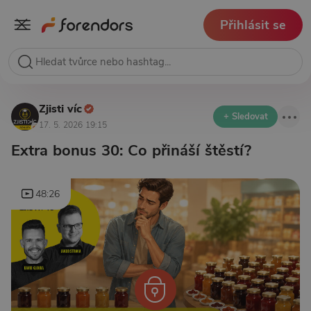
Přihlásit se
Zjisti víc
+ Sledovat
17. 5. 2026 19:15
Extra bonus 30: Co přináší štěstí?
48:26